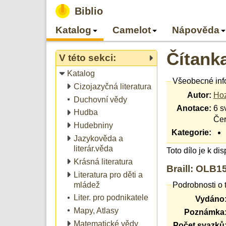
Biblio
Katalog
Camelot
Nápověda
Čítanka
V této sekci:
Katalog
Všeobecné inf
Cizojazyčná literatura
Autor:
Hoz
Duchovní vědy
Anotace:
6 s
Hudba
Čer
Hudebniny
Kategorie:
Jazykověda a
literár.věda
Toto dílo je k di
Krásná literatura
Braill: OLB1
Literatura pro děti a
mládež
Podrobnosti o 
Liter. pro podnikatele
Vydáno
Mapy, Atlasy
Poznámka
Matematické vědy
Počet svazků