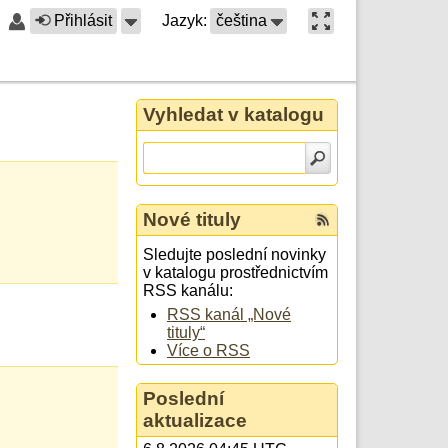
Přihlásit
Jazyk:
čeština
Vyhledat v katalogu
Nové tituly
Sledujte poslední novinky
v katalogu prostřednictvím
RSS kanálu:
RSS kanál „Nové
tituly“
Více o RSS
Poslední
aktualizace