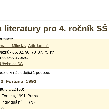
 literatury pro 4. ročník SŠ
ormace:
nauer Miloslav
,
Adlt Jaromír
vazků - 86, 82, 90, 70, 87, 75 str.
notisková verze.
Učebnice SŠ
spozici v následující 1 podobě:
53, Fortuna, 1991
titulu OLB153:
:
Fortuna, 1991, Praha
:
individuální (N)
:
0