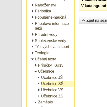
Náboženství
V katalogu od
Periodika
Populárně-naučná
Zpět na se
Příbalové informace
léků
Přírodní vědy
Společenské vědy
Tělovýchova a sport
Teologie
Učební texty
Příručky, Kurzy
Učebnice
Učebnice JŠ
Učebnice SŠ
Učebnice VŠ
Učebnice ZŠ
Zeměpis