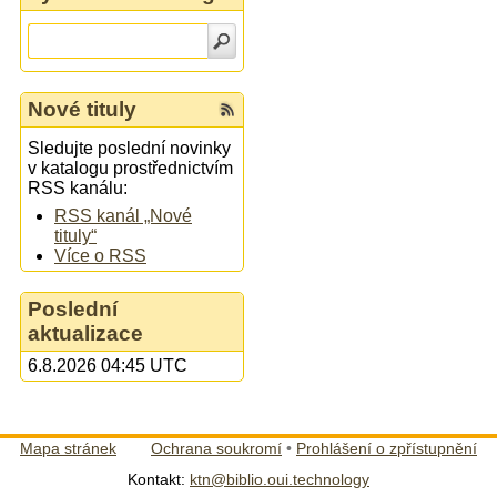
Nové tituly
Sledujte poslední novinky
v katalogu prostřednictvím
RSS kanálu:
RSS kanál „Nové
tituly“
Více o RSS
Poslední
aktualizace
6.8.2026 04:45 UTC
Mapa stránek
Ochrana soukromí
•
Prohlášení o zpřístupnění
Kontakt:
ktn@biblio.oui.technology