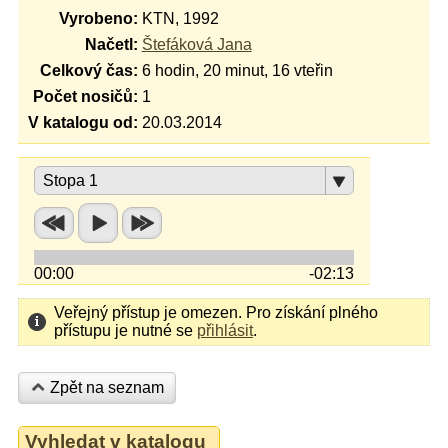
Vyrobeno:
KTN, 1992
Načetl:
Štefáková Jana
Celkový čas:
6 hodin, 20 minut, 16 vteřin
Počet nosičů:
1
V katalogu od:
20.03.2014
Stopa 1
00:00
-02:13
Veřejný přístup je omezen. Pro získání plného
přístupu je nutné se
přihlásit
.
Zpět na seznam
Vyhledat v katalogu