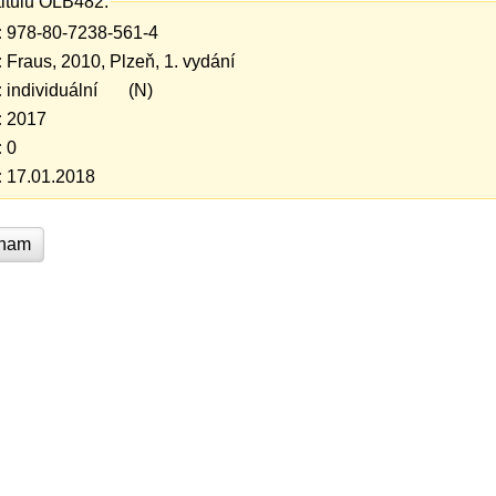
titulu OLB482:
:
978-80-7238-561-4
:
Fraus, 2010, Plzeň, 1. vydání
:
individuální (N)
:
2017
:
0
:
17.01.2018
znam