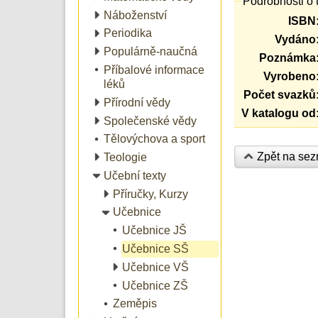
Podrobnosti o 
Náboženství
ISBN
Periodika
Vydáno
Populárně-naučná
Poznámka
Příbalové informace
Vyrobeno
léků
Počet svazků
Přírodní vědy
V katalogu od
Společenské vědy
Tělovýchova a sport
Zpět na se
Teologie
Učební texty
Příručky, Kurzy
Učebnice
Učebnice JŠ
Učebnice SŠ
Učebnice VŠ
Učebnice ZŠ
Zeměpis