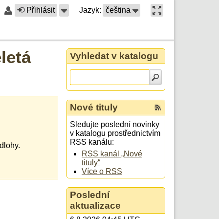
Přihlásit
Jazyk:
čeština
letá
Vyhledat v katalogu
Nové tituly
Sledujte poslední novinky
v katalogu prostřednictvím
RSS kanálu:
dlohy.
RSS kanál „Nové
tituly“
Více o RSS
Poslední
aktualizace