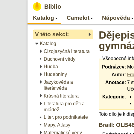
Biblio
Katalog
Camelot
Nápověda
Dějepis
V této sekci:
gymná
Katalog
Cizojazyčná literatura
Všeobecné inf
Duchovní vědy
Hudba
Podnázev:
Mod
Hudebniny
Autor:
Fr
Jazykověda a
Anotace:
7 s
literár.věda
Uče
Krásná literatura
Kategorie:
Literatura pro děti a
mládež
Toto dílo je k di
Liter. pro podnikatele
Braill: OLB4
Mapy, Atlasy
Matematické vědy