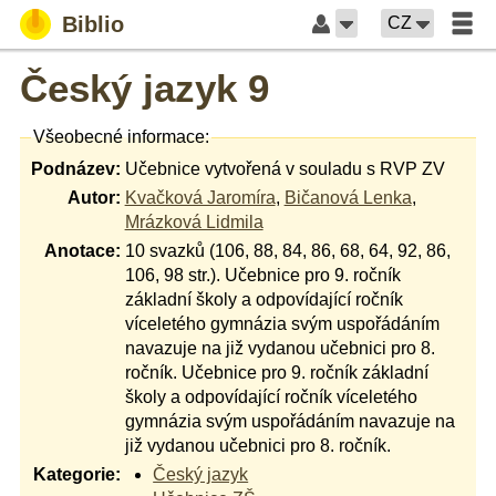
Biblio
CZ
Český jazyk 9
Všeobecné informace:
Podnázev:
Učebnice vytvořená v souladu s RVP ZV
Autor:
Kvačková Jaromíra
,
Bičanová Lenka
,
Mrázková Lidmila
Anotace:
10 svazků (106, 88, 84, 86, 68, 64, 92, 86,
106, 98 str.). Učebnice pro 9. ročník
základní školy a odpovídající ročník
víceletého gymnázia svým uspořádáním
navazuje na již vydanou učebnici pro 8.
ročník. Učebnice pro 9. ročník základní
školy a odpovídající ročník víceletého
gymnázia svým uspořádáním navazuje na
již vydanou učebnici pro 8. ročník.
Kategorie:
Český jazyk