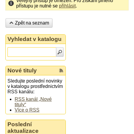
Veřejný přístup je omezen. Pro získání plného
přístupu je nutné se
přihlásit
.
Zpět na seznam
Vyhledat v katalogu
Nové tituly
Sledujte poslední novinky
v katalogu prostřednictvím
RSS kanálu:
RSS kanál „Nové
tituly“
Více o RSS
Poslední
aktualizace