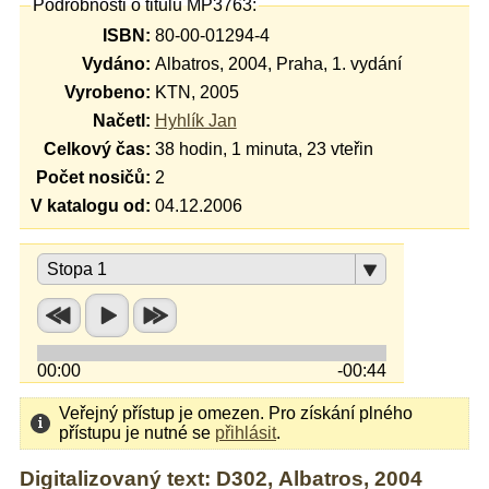
Podrobnosti o titulu MP3763:
ISBN:
80-00-01294-4
Vydáno:
Albatros, 2004, Praha, 1. vydání
Vyrobeno:
KTN, 2005
Načetl:
Hyhlík Jan
Celkový čas:
38 hodin, 1 minuta, 23 vteřin
Počet nosičů:
2
V katalogu od:
04.12.2006
Stopa 1
00:00
-00:44
Veřejný přístup je omezen. Pro získání plného
přístupu je nutné se
přihlásit
.
Digitalizovaný text: D302, Albatros, 2004