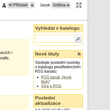
Přihlásit
Jazyk:
čeština
Vyhledat v katalogu
rcích i
Nové tituly
enáře.
Sledujte poslední novinky
v katalogu prostřednictvím
RSS kanálu:
RSS kanál „Nové
tituly“
Více o RSS
Poslední
aktualizace