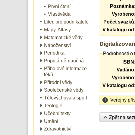
Poznámka
První čtení
Vyrobeno
Vlastivěda
Počet svazků
Liter. pro podnikatele
Mapy, Atlasy
V katalogu od
Matematické vědy
Digitalizovan
Náboženství
Periodika
Podrobnosti o 
Populárně-naučná
ISBN
Příbalové informace
Vydáno
léků
Vyrobeno
Přírodní vědy
V katalogu od
Společenské vědy
Tělovýchova a sport
Veřejný pří
Teologie
Učební texty
Zpět na se
Umění
Zdravotnictví