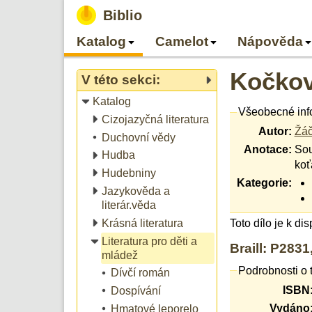
Biblio
Katalog
Camelot
Nápověda
Kočkov
V této sekci:
Katalog
Všeobecné inf
Cizojazyčná literatura
Autor:
Žáč
Duchovní vědy
Anotace:
Sou
Hudba
koť
Hudebniny
Kategorie:
Jazykověda a
literár.věda
Krásná literatura
Toto dílo je k di
Literatura pro děti a
Braill: P2831
mládež
Podrobnosti o 
Dívčí román
ISBN
Dospívání
Vydáno
Hmatové leporelo