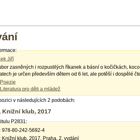
ání
ormace:
ek Jiří
bor zasněných i rozpustilých říkanek a básní o kočičkách, kocou
atech je určen především dětem od 6 let, ale potěší i dospělé čt
Poezie
Literatura pro děti a mládež
spozici v následujících 2 podobách:
, Knižní klub, 2017
titulu P2831:
:
978-80-242-5692-4
:
Knižní klub, 2017, Praha, 2. vydání