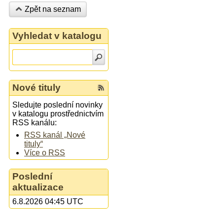
Zpět na seznam
Vyhledat v katalogu
Nové tituly
Sledujte poslední novinky
v katalogu prostřednictvím
RSS kanálu:
RSS kanál „Nové
tituly“
Více o RSS
Poslední
aktualizace
6.8.2026 04:45 UTC