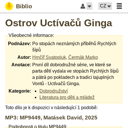
Biblio
CZ
Ostrov Uctívačů Ginga
Všeobecné informace:
Podnázev:
Po stopách neznámých příběhů Rychlých
šípů
Autor:
Hrnčíř Svatopluk
,
Čermák Marko
Anotace:
První díl dobrodružné série, ve které se
parta dětí vydala ve stopách Rychlých šípů
a pátrá po pokladech a tradici tajuplných
Vontů - Uctívačů Ginga.
Kategorie:
Dobrodružství
Literatura pro děti a mládež
Toto dílo je k dispozici v následující 1 podobě:
MP3: MP9449, Matásek David, 2025
Podrobnosti o titulu MP9449: