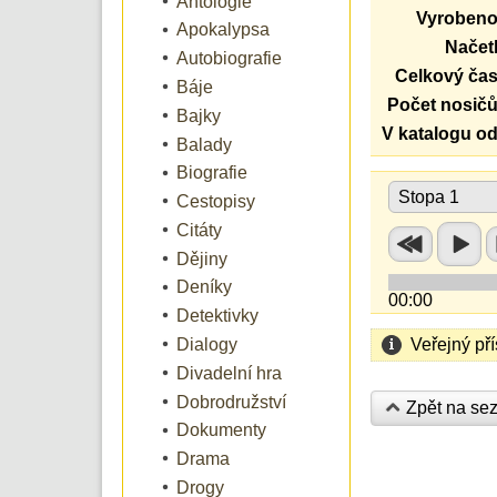
Antologie
Vyrobeno
Apokalypsa
Načetl
Autobiografie
Celkový čas
Báje
Počet nosičů
Bajky
V katalogu od
Balady
Biografie
Stopa 1
Cestopisy
Citáty
Dějiny
Deníky
00:00
Detektivky
Veřejný př
Dialogy
Divadelní hra
Dobrodružství
Zpět na se
Dokumenty
Drama
Drogy