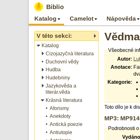
Biblio
Katalog
Camelot
Nápověda
Vědma 
V této sekci:
Katalog
Všeobecné in
Cizojazyčná literatura
Autor:
Lu
Duchovní vědy
Anotace:
Fa
Hudba
dva
Hudebniny
Kategorie:
Jazykověda a
literár.věda
Krásná literatura
Toto dílo je k d
Aforismy
Anekdoty
MP3: MP914
Antická poezie
Podrobnosti o
Antiutopie
Vydáno