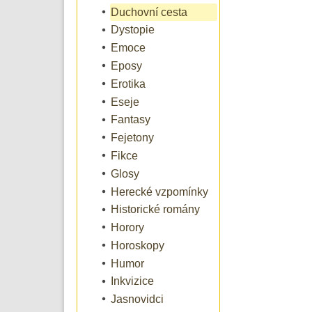
Duchovní cesta
Dystopie
Emoce
Eposy
Erotika
Eseje
Fantasy
Fejetony
Fikce
Glosy
Herecké vzpomínky
Historické romány
Horory
Horoskopy
Humor
Inkvizice
Jasnovidci