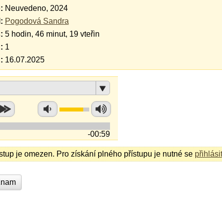
:
Neuvedeno, 2024
:
Pogodová Sandra
:
5 hodin, 46 minut, 19 vteřin
:
1
:
16.07.2025
-00:59
ístup je omezen. Pro získání plného přístupu je nutné se
přihlási
znam