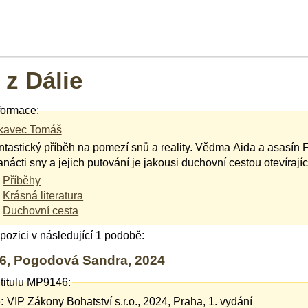
z Dálie
formace:
kavec Tomáš
ntastický příběh na pomezí snů a reality. Vědma Aida a asasín 
nácti sny a jejich putování je jakousi duchovní cestou otevírajíc
Příběhy
Krásná literatura
Duchovní cesta
ispozici v následující 1 podobě:
6, Pogodová Sandra, 2024
 titulu MP9146:
:
VIP Zákony Bohatství s.r.o., 2024, Praha, 1. vydání