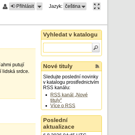
Přihlásit
Jazyk:
čeština
Vyhledat v katalogu
Fahmi putují
Nové tituly
í lidská srdce.
Sledujte poslední novinky
v katalogu prostřednictvím
RSS kanálu:
RSS kanál „Nové
tituly“
Více o RSS
Poslední
aktualizace