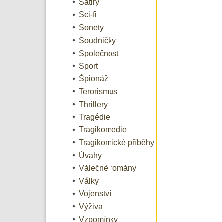
Satiry
Sci-fi
Sonety
Soudničky
Společnost
Sport
Špionáž
Terorismus
Thrillery
Tragédie
Tragikomedie
Tragikomické příběhy
Úvahy
Válečné romány
Války
Vojenství
Výživa
Vzpomínky