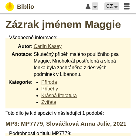
Biblio
CZ
Zázrak jménem Maggie
Všeobecné informace:
Autor:
Carlin Kasey
Anotace:
Skutečný příběh malého pouličního psa
Maggie. Mnohokrát postřelená a slepá
fenka byla zachráněna z děsivých
podmínek v Libanonu.
Kategorie:
Příroda
Příběhy
Krásná literatura
Zvířata
Toto dílo je k dispozici v následující 1 podobě:
MP3: MP7779, Slováčková Anna Julie, 2021
Podrobnosti o titulu MP7779: