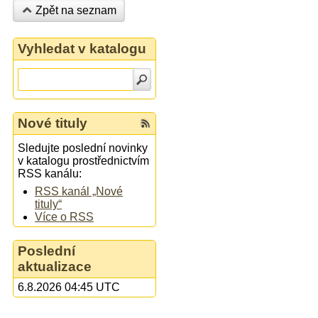
Zpět na seznam
Vyhledat v katalogu
Nové tituly
Sledujte poslední novinky
v katalogu prostřednictvím
RSS kanálu:
RSS kanál „Nové
tituly“
Více o RSS
Poslední
aktualizace
6.8.2026 04:45 UTC