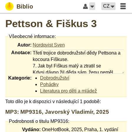
Biblio
CZ
Pettson & Fiškus 3
Všeobecné informace:
Autor:
Nordqvist Sven
Anotace:
Třetí trojice dobrodružství dědy Pettsona a
kocoura Fiškuse.
7. Jak byl Fiškus malý a ztratil se
Kdysi dávno žil děda sám, ženu neměl,
Kategorie:
Dobrodružství
společnost mu dělaly jen slepice, a tak mu
Pohádky
bylo trochu smutno. Sousedka mu jednoho
Literatura pro děti a mládež
dne přinesla mňoukající krabici. A uvnitř byl
roztomilý kocourek. Odkdy ale takoví
Toto dílo je k dispozici v následující 1 podobě:
chlupáči mluví?
8. Jak si Fiškus sbalil saky paky
MP3: MP9316, Javorský Vladimír, 2025
Skřípavé zvuky kvílející postele, na které už
Podrobnosti o titulu MP9316:
kolem čtvrté ráno radostně hopsá Fiškus,
Vydáno:
OneHotBook, 2025, Praha, 1. vydání
štvou i kočkomila Pettsona. Jak krásně by