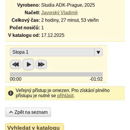
se spalo, nebýt toho dareby. Jestli s tím
Vyrobeno:
Studia ADK-Prague, 2025
Fiškus nepřestane, ať si přestěhuje
Načetl:
Javorský Vladimír
postýlku jinam! Bude se mu však v
Celkový čas:
2 hodiny, 27 minut, 53 vteřin
kadibudce samotnému líbit?
Počet nosičů:
1
9. Jak Fiškus s Pettsonem zachraňovali
V katalogu od:
17.12.2025
zpackané Vánoce
Vááánoce, vááánoce přicházejí! Zbývá
ještě dokončit výzdobu a obstarat sváteční
Stopa 1
pochoutky. Jenže potom si děda poraní
nohu a nemůže se vypravit ani do obchodu,
ani do lesa pro stromeček. Podaří se těm
dvěma něco vymyslet a užít si Štědrý den
00:00
-01:02
jaksepatří?
Veřejný přístup je omezen. Pro získání plného
přístupu je nutné se
přihlásit
.
Zpět na seznam
Vyhledat v katalogu