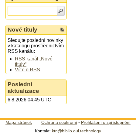
Nové tituly
Sledujte poslední novinky
v katalogu prostřednictvím
RSS kanálu:
RSS kanál „Nové
tituly“
Více o RSS
Poslední
aktualizace
6.8.2026 04:45 UTC
Mapa stránek
Ochrana soukromí
•
Prohlášení o zpřístupnění
Kontakt:
ktn@biblio.oui.technology