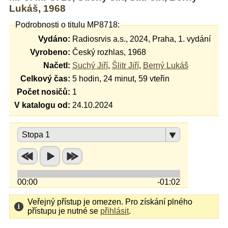
Lukáš, 1968
Podrobnosti o titulu MP8718:
Vydáno:
Radiosrvis a.s., 2024, Praha, 1. vydání
Vyrobeno:
Český rozhlas, 1968
Načetl:
Suchý Jiří
,
Šlitr Jiří
,
Berný Lukáš
Celkový čas:
5 hodin, 24 minut, 59 vteřin
Počet nosičů:
1
V katalogu od:
24.10.2024
Stopa 1
00:00
-01:02
Veřejný přístup je omezen. Pro získání plného
přístupu je nutné se
přihlásit
.