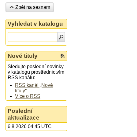
Zpět na seznam
Vyhledat v katalogu
Nové tituly
Sledujte poslední novinky
v katalogu prostřednictvím
RSS kanálu:
RSS kanál „Nové
tituly“
Více o RSS
Poslední
aktualizace
6.8.2026 04:45 UTC