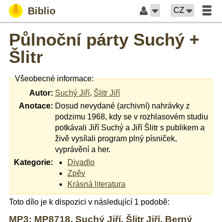
Biblio
CZ
Půlnoční párty Suchý +
Šlitr
Všeobecné informace:
Autor:
Suchý Jiří
,
Šlitr Jiří
Anotace:
Dosud nevydané (archivní) nahrávky z
podzimu 1968, kdy se v rozhlasovém studiu
potkávali Jiří Suchý a Jiří Šlitr s publikem a
živě vysílali program plný písniček,
vyprávění a her.
Kategorie:
Divadlo
Zpěv
Krásná literatura
Toto dílo je k dispozici v následující 1 podobě:
MP3: MP8718, Suchý Jiří, Šlitr Jiří, Berný