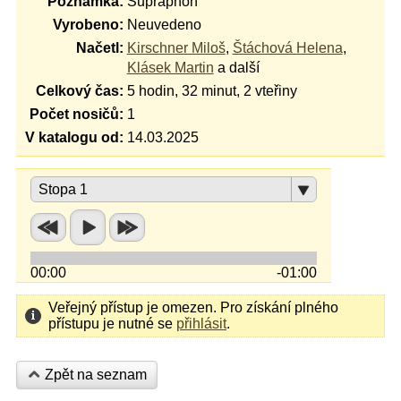
Poznámka:
Supraphon
Vyrobeno:
Neuvedeno
Načetl:
Kirschner Miloš
,
Štáchová Helena
,
Klásek Martin
a další
Celkový čas:
5 hodin, 32 minut, 2 vteřiny
Počet nosičů:
1
V katalogu od:
14.03.2025
Stopa 1
00:00
-01:00
Veřejný přístup je omezen. Pro získání plného
přístupu je nutné se
přihlásit
.
Zpět na seznam