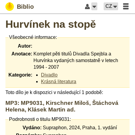
Biblio
CZ
Hurvínek na stopě
Všeobecné informace:
Autor:
Anotace:
Komplet pěti titulů Divadla Spejbla a
Hurvínka vydaných samostatně v letech
1994 - 2007
Kategorie:
Divadlo
Krásná literatura
Toto dílo je k dispozici v následující 1 podobě:
MP3: MP9031, Kirschner Miloš, Štáchová
Helena, Klásek Martin ad.
Podrobnosti o titulu MP9031:
Vydáno:
Supraphon, 2024, Praha, 1. vydání