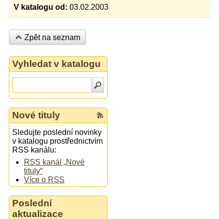
V katalogu od:
03.02.2003
Zpět na seznam
Vyhledat v katalogu
Nové tituly
Sledujte poslední novinky
v katalogu prostřednictvím
RSS kanálu:
RSS kanál „Nové
tituly“
Více o RSS
Poslední
aktualizace