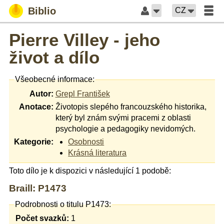
Biblio
CZ
Pierre Villey - jeho
život a dílo
Všeobecné informace:
Autor:
Grepl František
Anotace:
Životopis slepého francouzského historika,
který byl znám svými pracemi z oblasti
psychologie a pedagogiky nevidomých.
Kategorie:
Osobnosti
Krásná literatura
Toto dílo je k dispozici v následující 1 podobě:
Braill: P1473
Podrobnosti o titulu P1473:
Počet svazků:
1