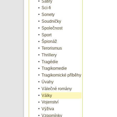
Satiry
Sci-fi
Sonety
Soudničky
Společnost
Sport
Špionáž
Terorismus
Thrillery
Tragédie
Tragikomedie
Tragikomické příběhy
Úvahy
Válečné romány
Války
Vojenství
Výživa
Vzpomínky