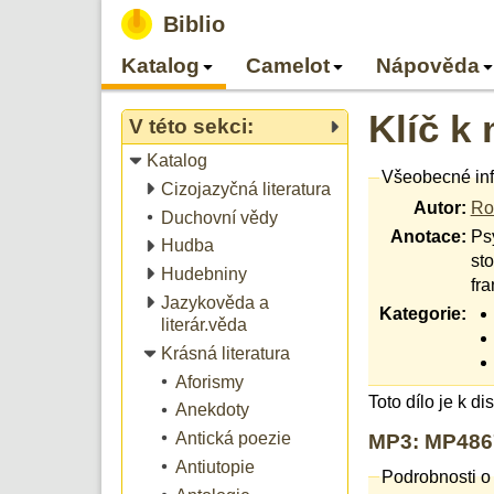
Biblio
Katalog
Camelot
Nápověda
Klíč k 
V této sekci:
Katalog
Všeobecné in
Cizojazyčná literatura
Autor:
Ro
Duchovní vědy
Anotace:
Ps
Hudba
st
Hudebniny
fr
Jazykověda a
Kategorie:
literár.věda
Krásná literatura
Aforismy
Toto dílo je k d
Anekdoty
Antická poezie
MP3: MP4867
Antiutopie
Podrobnosti o