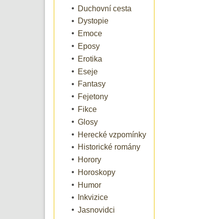
Duchovní cesta
Dystopie
Emoce
Eposy
Erotika
Eseje
Fantasy
Fejetony
Fikce
Glosy
Herecké vzpomínky
Historické romány
Horory
Horoskopy
Humor
Inkvizice
Jasnovidci