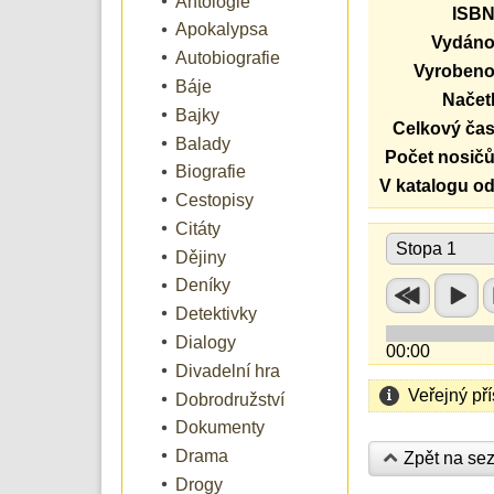
Antologie
ISBN
Apokalypsa
Vydáno
Autobiografie
Vyrobeno
Báje
Načetl
Bajky
Celkový čas
Balady
Počet nosičů
Biografie
V katalogu od
Cestopisy
Citáty
Stopa 1
Dějiny
Deníky
Detektivky
Dialogy
00:00
Divadelní hra
Veřejný př
Dobrodružství
Dokumenty
Drama
Zpět na se
Drogy