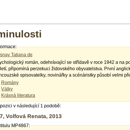
minulosti
formace:
snay Tatiana de
ychologický román, odehrávající se střídavě v roce 1942 a na p
oletí, připomíná perzekuci židovského obyvatelstva. První angli
ancouzské spisovatelky, novinářky a scénáristky působí velmi př
Romány
Války
Krásná literatura
ispozici v následující 1 podobě:
, Volfová Renata, 2013
 titulu MP4867: