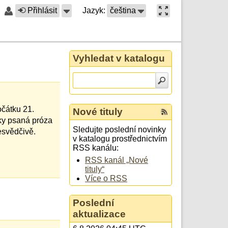
Přihlásit
Jazyk:
čeština
Vyhledat v katalogu
očátku 21.
Nové tituly
cky psaná próza
Sledujte poslední novinky
esvědčivě.
v katalogu prostřednictvím
RSS kanálu:
RSS kanál „Nové
tituly“
Více o RSS
Poslední
aktualizace