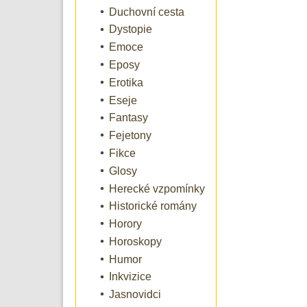
Duchovní cesta
Dystopie
Emoce
Eposy
Erotika
Eseje
Fantasy
Fejetony
Fikce
Glosy
Herecké vzpomínky
Historické romány
Horory
Horoskopy
Humor
Inkvizice
Jasnovidci