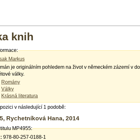
ka knih
formace:
sak Markus
mán je originálním pohledem na život v německém zázemí v d
tové války.
Romány
Války
Krásná literatura
ispozici v následující 1 podobě:
, Rychetníková Hana, 2014
 titulu MP4955:
:
978-80-257-0188-1