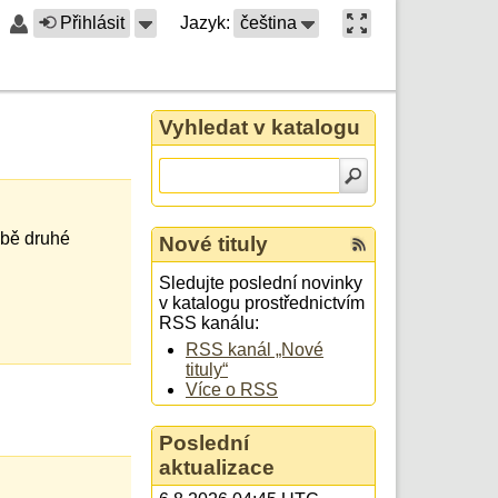
Přihlásit
Jazyk:
čeština
Vyhledat v katalogu
obě druhé
Nové tituly
Sledujte poslední novinky
v katalogu prostřednictvím
RSS kanálu:
RSS kanál „Nové
tituly“
Více o RSS
Poslední
aktualizace