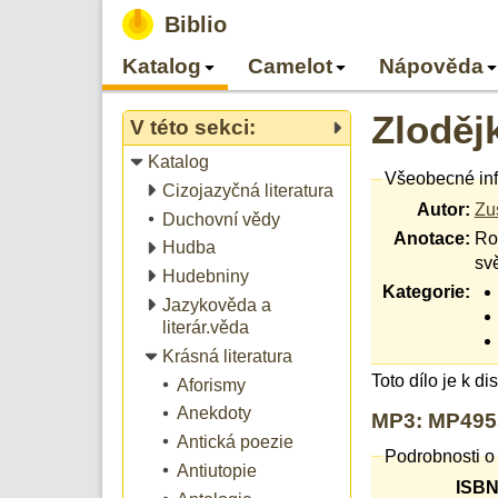
Biblio
Katalog
Camelot
Nápověda
Zloděj
V této sekci:
Katalog
Všeobecné in
Cizojazyčná literatura
Autor:
Zu
Duchovní vědy
Anotace:
Ro
Hudba
svě
Hudebniny
Kategorie:
Jazykověda a
literár.věda
Krásná literatura
Toto dílo je k d
Aforismy
Anekdoty
MP3: MP4955
Antická poezie
Podrobnosti o
Antiutopie
ISBN