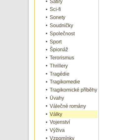
Satiry
Sci-fi
Sonety
Soudničky
Společnost
Sport
Špionáž
Terorismus
Thrillery
Tragédie
Tragikomedie
Tragikomické příběhy
Úvahy
Válečné romány
Války
Vojenství
Výživa
Vzpomínky