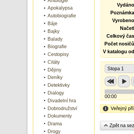
Antologie
Vydáno
Apokalypsa
Poznámka
Autobiografie
Vyrobeno
Báje
Načetl
Bajky
Celkový čas
Balady
Počet nosičů
Biografie
V katalogu od
Cestopisy
Citáty
Stopa 1
Dějiny
Deníky
Detektivky
Dialogy
00:00
Divadelní hra
Dobrodružství
Veřejný př
Dokumenty
Drama
Zpět na se
Drogy