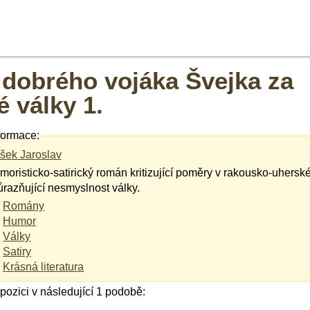
dobrého vojáka Švejka za
é války 1.
formace:
šek Jaroslav
moristicko-satirický román kritizující poměry v rakousko-uhers
ůrazňující nesmyslnost války.
Romány
Humor
Války
Satiry
Krásná literatura
ispozici v následující 1 podobě: