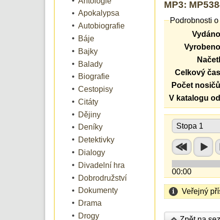
Antologie
MP3: MP5384
Apokalypsa
Podrobnosti o
Autobiografie
Vydáno
Báje
Vyrobeno
Bajky
Načetl
Balady
Celkový čas
Biografie
Počet nosičů
Cestopisy
V katalogu od
Citáty
Dějiny
Stopa 1
Deníky
Detektivky
Dialogy
Divadelní hra
00:00
Dobrodružství
Dokumenty
Veřejný př
Drama
Drogy
Zpět na se