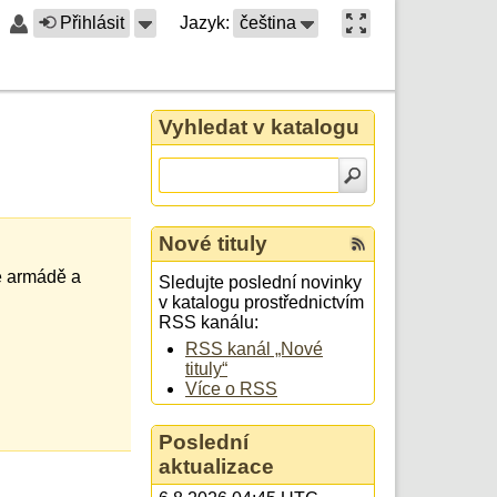
Přihlásit
Jazyk:
čeština
Vyhledat v katalogu
Nové tituly
ké armádě a
Sledujte poslední novinky
v katalogu prostřednictvím
RSS kanálu:
RSS kanál „Nové
tituly“
Více o RSS
Poslední
aktualizace