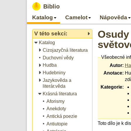
Biblio
Katalog
Camelot
Nápověda
Osudy 
V této sekci:
světov
Katalog
Cizojazyčná literatura
Všeobecné in
Duchovní vědy
Hudba
Autor:
Ha
Hudebniny
Anotace:
Hu
zd
Jazykověda a
literár.věda
Kategorie:
Krásná literatura
Aforismy
Anekdoty
Antická poezie
Toto dílo je k d
Antiutopie