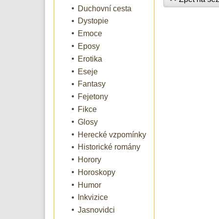
Duchovní cesta
Dystopie
Emoce
Eposy
Erotika
Eseje
Fantasy
Fejetony
Fikce
Glosy
Herecké vzpomínky
Historické romány
Horory
Horoskopy
Humor
Inkvizice
Jasnovidci