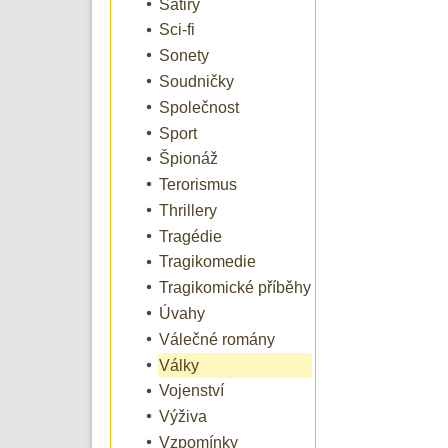
Satiry
Sci-fi
Sonety
Soudničky
Společnost
Sport
Špionáž
Terorismus
Thrillery
Tragédie
Tragikomedie
Tragikomické příběhy
Úvahy
Válečné romány
Války
Vojenství
Výživa
Vzpomínky