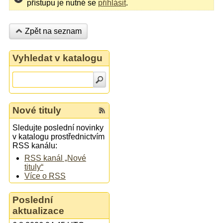
přístupu je nutné se
přihlásit
.
Zpět na seznam
Vyhledat v katalogu
Nové tituly
Sledujte poslední novinky
v katalogu prostřednictvím
RSS kanálu:
RSS kanál „Nové
tituly“
Více o RSS
Poslední
aktualizace