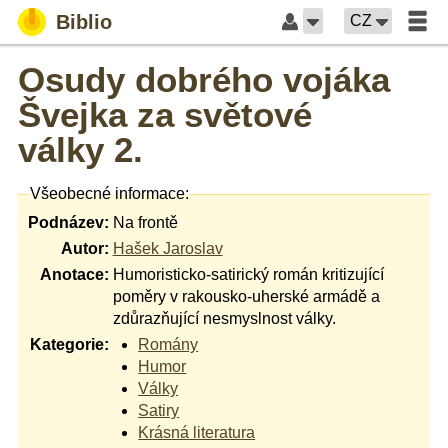
Biblio
CZ
Osudy dobrého vojáka
Švejka za světové
války 2.
Všeobecné informace:
Podnázev:
Na frontě
Autor:
Hašek Jaroslav
Anotace:
Humoristicko-satirický román kritizující
poměry v rakousko-uherské armádě a
zdůrazňující nesmyslnost války.
Kategorie:
Romány
Humor
Války
Satiry
Krásná literatura