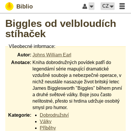
Biblio
CZ
Biggles od velbloudích
stíhaček
Všeobecné informace:
Autor:
Johns William Earl
Anotace:
Kniha dobrodružných povídek patří do
legendární série mapující dramatické
vzdušné souboje a nebezpečné operace, v
nichž neustále nasazuje život britský letec
James Bigglesworth "Biggles" během první
a druhé světové války. Boje jsou často
nelítostné, přesto si hrdina udržuje osobitý
smysl pro humor.
Kategorie:
Dobrodružství
Války
Příběhy