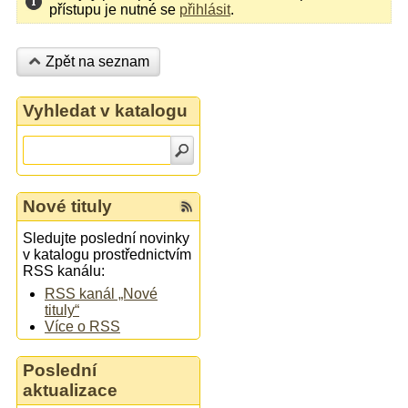
přístupu je nutné se
přihlásit
.
Zpět na seznam
Vyhledat v katalogu
Nové tituly
Sledujte poslední novinky
v katalogu prostřednictvím
RSS kanálu:
RSS kanál „Nové
tituly“
Více o RSS
Poslední
aktualizace