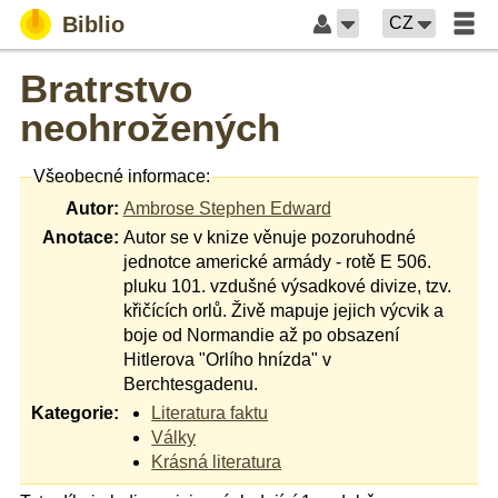
Biblio
CZ
Bratrstvo
neohrožených
Všeobecné informace:
Autor:
Ambrose Stephen Edward
Anotace:
Autor se v knize věnuje pozoruhodné
jednotce americké armády - rotě E 506.
pluku 101. vzdušné výsadkové divize, tzv.
křičících orlů. Živě mapuje jejich výcvik a
boje od Normandie až po obsazení
Hitlerova "Orlího hnízda" v
Berchtesgadenu.
Kategorie:
Literatura faktu
Války
Krásná literatura