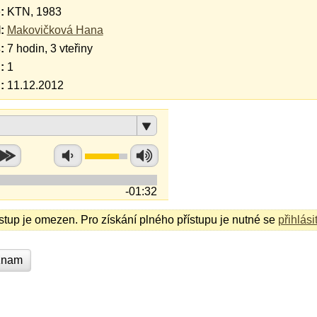
:
KTN, 1983
:
Makovičková Hana
:
7 hodin, 3 vteřiny
:
1
:
11.12.2012
-01:32
ístup je omezen. Pro získání plného přístupu je nutné se
přihlási
znam