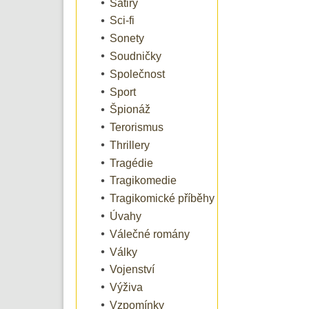
Satiry
Sci-fi
Sonety
Soudničky
Společnost
Sport
Špionáž
Terorismus
Thrillery
Tragédie
Tragikomedie
Tragikomické příběhy
Úvahy
Válečné romány
Války
Vojenství
Výživa
Vzpomínky