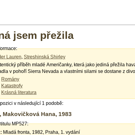
ná jsem přežila
formace:
der Lauren
,
Streshinská Shirley
entický příběh mladé Američanky, která jako jediná přežila havá
adla v pohoří Sierra Nevada a vlastními silami se dostane z divo
Romány
Katastrofy
Krásná literatura
ispozici v následující 1 podobě:
 Makovičková Hana, 1983
titulu MP527:
:
Mladá fronta, 1982, Praha, 1. vydání