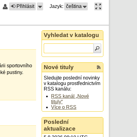
Přihlásit
Jazyk:
čeština
Vyhledat v katalogu
rii sportovního
Nové tituly
ké pustiny.
Sledujte poslední novinky
v katalogu prostřednictvím
RSS kanálu:
RSS kanál „Nové
tituly“
Více o RSS
Poslední
aktualizace