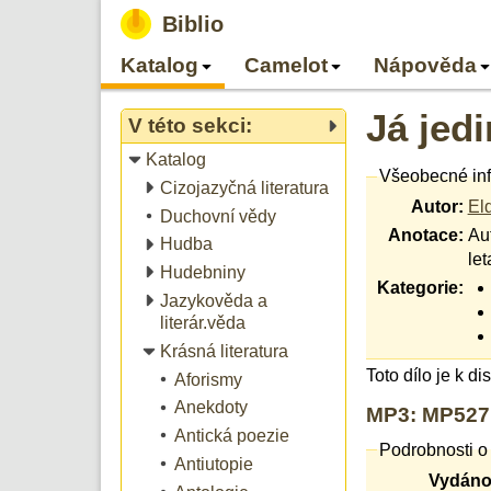
Biblio
Katalog
Camelot
Nápověda
Já jedi
V této sekci:
Katalog
Všeobecné in
Cizojazyčná literatura
Autor:
El
Duchovní vědy
Anotace:
Aut
Hudba
let
Hudebniny
Kategorie:
Jazykověda a
literár.věda
Krásná literatura
Toto dílo je k d
Aforismy
Anekdoty
MP3: MP527,
Antická poezie
Podrobnosti o 
Antiutopie
Vydáno