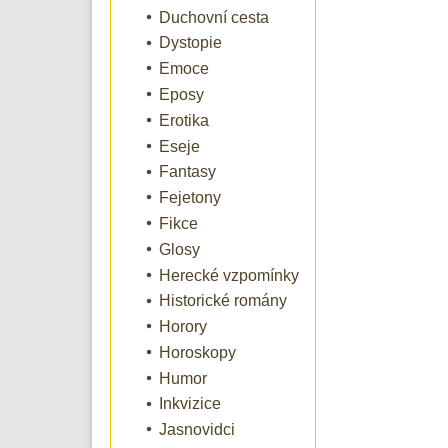
Duchovní cesta
Dystopie
Emoce
Eposy
Erotika
Eseje
Fantasy
Fejetony
Fikce
Glosy
Herecké vzpomínky
Historické romány
Horory
Horoskopy
Humor
Inkvizice
Jasnovidci