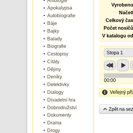
Antologie
Vyrobeno
Apokalypsa
Načetl
Autobiografie
Celkový čas
Báje
Počet nosičů
Bajky
V katalogu od
Balady
Biografie
Stopa 1
Cestopisy
Citáty
Dějiny
Deníky
00:00
Detektivky
Veřejný př
Dialogy
Divadelní hra
Dobrodružství
Zpět na se
Dokumenty
Drama
Drogy