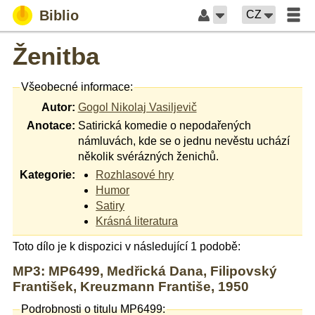
Biblio
CZ
Ženitba
Všeobecné informace:
Autor:
Gogol Nikolaj Vasiljevič
Anotace:
Satirická komedie o nepodařených
námluvách, kde se o jednu nevěstu uchází
několik svérázných ženichů.
Kategorie:
Rozhlasové hry
Humor
Satiry
Krásná literatura
Toto dílo je k dispozici v následující 1 podobě:
MP3: MP6499, Medřická Dana, Filipovský
František, Kreuzmann Františe, 1950
Podrobnosti o titulu MP6499: