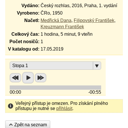
Vydáno:
Český rozhlas, 2016, Praha, 1. vydání
Vyrobeno:
ČRo, 1950
Načetl:
Medřická Dana
,
Filipovský František
,
Kreuzmann František
Celkový čas:
1 hodina, 5 minut, 9 vteřin
Počet nosičů:
1
V katalogu od:
17.05.2019
Stopa 1
00:00
-00:55
Veřejný přístup je omezen. Pro získání plného
přístupu je nutné se
přihlásit
.
Zpět na seznam