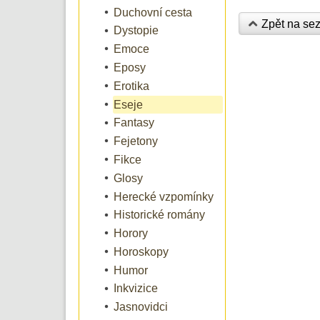
Duchovní cesta
Zpět na se
Dystopie
Emoce
Eposy
Erotika
Eseje
Fantasy
Fejetony
Fikce
Glosy
Herecké vzpomínky
Historické romány
Horory
Horoskopy
Humor
Inkvizice
Jasnovidci