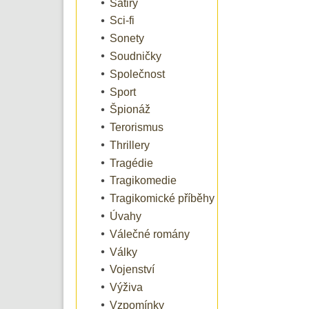
Satiry
Sci-fi
Sonety
Soudničky
Společnost
Sport
Špionáž
Terorismus
Thrillery
Tragédie
Tragikomedie
Tragikomické příběhy
Úvahy
Válečné romány
Války
Vojenství
Výživa
Vzpomínky