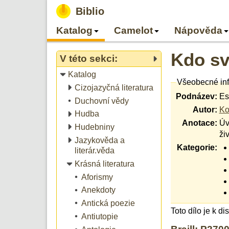
Biblio
Katalog
Camelot
Nápověda
Kdo sv
V této sekci:
Katalog
Všeobecné in
Cizojazyčná literatura
Podnázev:
Es
Duchovní vědy
Autor:
Ko
Hudba
Anotace:
Úv
Hudebniny
ži
Jazykověda a
Kategorie:
literár.věda
Krásná literatura
Aforismy
Anekdoty
Antická poezie
Toto dílo je k d
Antiutopie