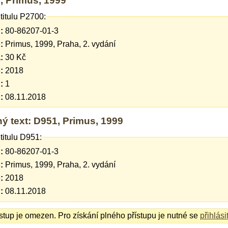
0, Primus, 1999
titulu P2700:
:
80-86207-01-3
:
Primus, 1999, Praha, 2. vydání
:
30 Kč
:
2018
:
1
:
08.11.2018
ný text: D951, Primus, 1999
titulu D951:
:
80-86207-01-3
:
Primus, 1999, Praha, 2. vydání
:
2018
:
08.11.2018
ístup je omezen. Pro získání plného přístupu je nutné se
přihlási