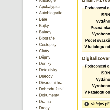
Braill: P270
Antologie
Apokalypsa
Podrobnosti o 
Autobiografie
ISBN
Báje
Vydáno
Bajky
Poznámka
Balady
Vyrobeno
Biografie
Počet svazků
Cestopisy
V katalogu od
Citáty
Dějiny
Digitalizova
Deníky
Podrobnosti o 
Detektivky
ISBN
Dialogy
Vydáno
Divadelní hra
Vyrobeno
Dobrodružství
V katalogu od
Dokumenty
Drama
Veřejný př
Drogy