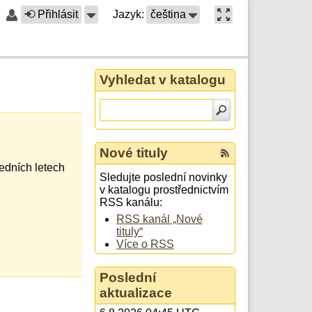
Přihlásit
Jazyk:
čeština
Vyhledat v katalogu
Nové tituly
edních letech
Sledujte poslední novinky
v katalogu prostřednictvím
RSS kanálu:
RSS kanál „Nové
tituly“
Více o RSS
Poslední
aktualizace