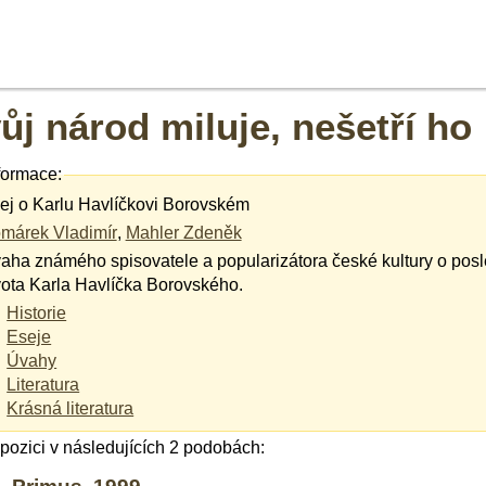
ůj národ miluje, nešetří ho
formace:
ej o Karlu Havlíčkovi Borovském
márek Vladimír
,
Mahler Zdeněk
aha známého spisovatele a popularizátora české kultury o posl
vota Karla Havlíčka Borovského.
Historie
Eseje
Úvahy
Literatura
Krásná literatura
ispozici v následujících 2 podobách: