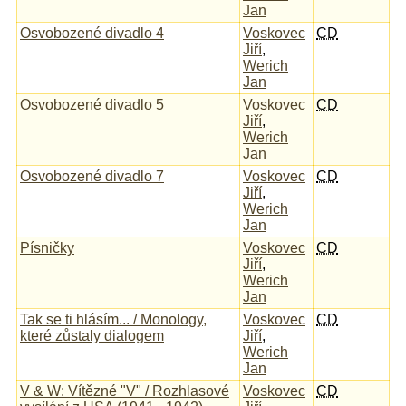
Jan
Osvobozené divadlo 4
Voskovec
CD
Jiří
,
Werich
Jan
Osvobozené divadlo 5
Voskovec
CD
Jiří
,
Werich
Jan
Osvobozené divadlo 7
Voskovec
CD
Jiří
,
Werich
Jan
Písničky
Voskovec
CD
Jiří
,
Werich
Jan
Tak se ti hlásím... / Monology,
Voskovec
CD
které zůstaly dialogem
Jiří
,
Werich
Jan
V & W: Vítězné "V" / Rozhlasové
Voskovec
CD