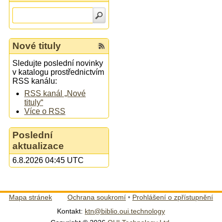
Nové tituly
Sledujte poslední novinky
v katalogu prostřednictvím
RSS kanálu:
RSS kanál „Nové
tituly“
Více o RSS
Poslední
aktualizace
6.8.2026 04:45 UTC
Mapa stránek
Ochrana soukromí
•
Prohlášení o zpřístupnění
Kontakt:
ktn@biblio.oui.technology