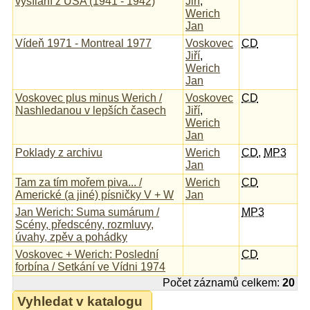
vysílání z USA (1941 - 1942)
Jiří
,
Werich
Jan
Vídeň 1971 - Montreal 1977
Voskovec
CD
Jiří
,
Werich
Jan
Voskovec plus minus Werich /
Voskovec
CD
Nashledanou v lepších časech
Jiří
,
Werich
Jan
Poklady z archivu
Werich
CD
,
MP3
Jan
Tam za tím mořem piva... /
Werich
CD
Americké (a jiné) písničky V + W
Jan
Jan Werich: Suma sumárum /
MP3
Scény, předscény, rozmluvy,
úvahy, zpěv a pohádky
Voskovec + Werich: Poslední
CD
forbína / Setkání ve Vídni 1974
Počet záznamů celkem:
20
Vyhledat v katalogu