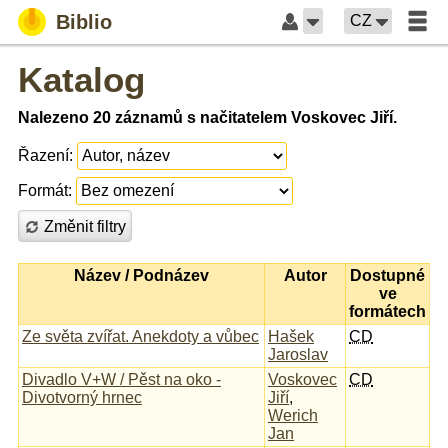
Biblio
CZ
Katalog
Nalezeno 20 záznamů s načitatelem Voskovec Jiří.
Řazení:
Formát:
Změnit filtry
Název / Podnázev
Autor
Dostupné
ve
formátech
Ze světa zvířat. Anekdoty a vůbec
Hašek
CD
Jaroslav
Divadlo V+W / Pěst na oko -
Voskovec
CD
Divotvorný hrnec
Jiří
,
Werich
Jan