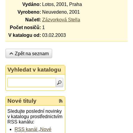
Vydáno:
Lotos, 2001, Praha
Vyrobeno:
Neuvedeno, 2001
Načetl:
Zázvorková Stella
Počet nosičů:
1
V katalogu od:
03.02.2003
Zpět na seznam
Vyhledat v katalogu
Nové tituly
Sledujte poslední novinky
v katalogu prostřednictvím
RSS kanálu:
RSS kanál „Nové