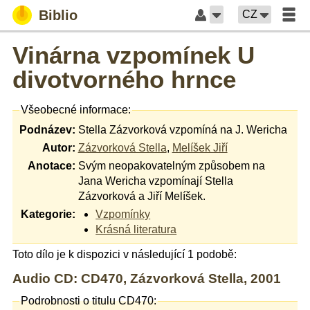
Biblio
CZ
Vinárna vzpomínek U
divotvorného hrnce
Všeobecné informace:
Podnázev:
Stella Zázvorková vzpomíná na J. Wericha
Autor:
Zázvorková Stella
,
Melíšek Jiří
Anotace:
Svým neopakovatelným způsobem na
Jana Wericha vzpomínají Stella
Zázvorková a Jiří Melíšek.
Kategorie:
Vzpomínky
Krásná literatura
Toto dílo je k dispozici v následující 1 podobě:
Audio CD: CD470, Zázvorková Stella, 2001
Podrobnosti o titulu CD470: