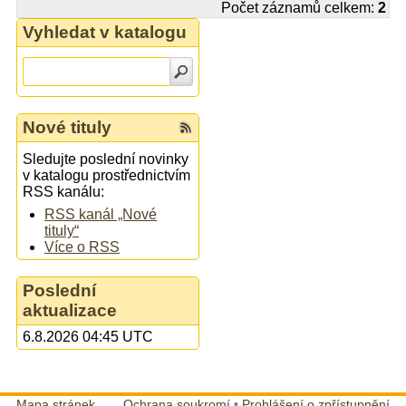
Počet záznamů celkem:
2
Vyhledat v katalogu
Nové tituly
Sledujte poslední novinky
v katalogu prostřednictvím
RSS kanálu:
RSS kanál „Nové
tituly“
Více o RSS
Poslední
aktualizace
6.8.2026 04:45 UTC
Mapa stránek
Ochrana soukromí
•
Prohlášení o zpřístupnění