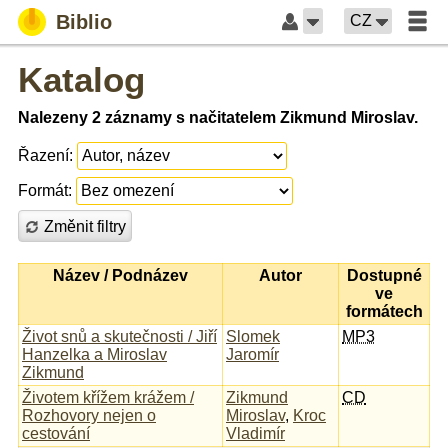
Biblio
CZ
Katalog
Nalezeny 2 záznamy s načitatelem Zikmund Miroslav.
Řazení:
Formát:
Změnit filtry
Název / Podnázev
Autor
Dostupné
ve
formátech
Život snů a skutečnosti / Jiří
Slomek
MP3
Hanzelka a Miroslav
Jaromír
Zikmund
Životem křížem krážem /
Zikmund
CD
Rozhovory nejen o
Miroslav
,
Kroc
cestování
Vladimír