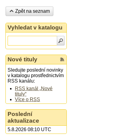
Zpět na seznam
Vyhledat v katalogu
Nové tituly
Sledujte poslední novinky
v katalogu prostřednictvím
RSS kanálu:
RSS kanál „Nové
tituly“
Více o RSS
Poslední
aktualizace
5.8.2026 08:10 UTC