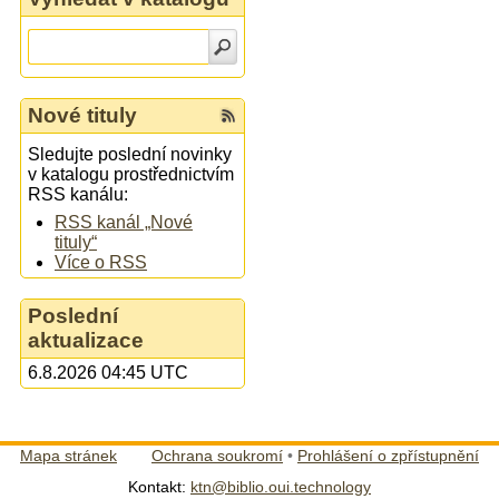
Nové tituly
Sledujte poslední novinky
v katalogu prostřednictvím
RSS kanálu:
RSS kanál „Nové
tituly“
Více o RSS
Poslední
aktualizace
6.8.2026 04:45 UTC
Mapa stránek
Ochrana soukromí
•
Prohlášení o zpřístupnění
Kontakt:
ktn@biblio.oui.technology