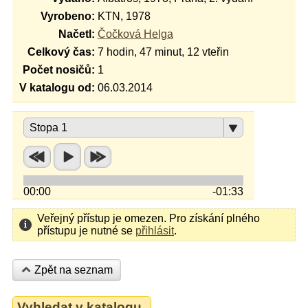
Vyrobeno:
KTN, 1978
Načetl:
Čočková Helga
Celkový čas:
7 hodin, 47 minut, 12 vteřin
Počet nosičů:
1
V katalogu od:
06.03.2014
Stopa 1
00:00
-01:33
Veřejný přístup je omezen. Pro získání plného
přístupu je nutné se
přihlásit
.
Zpět na seznam
Vyhledat v katalogu