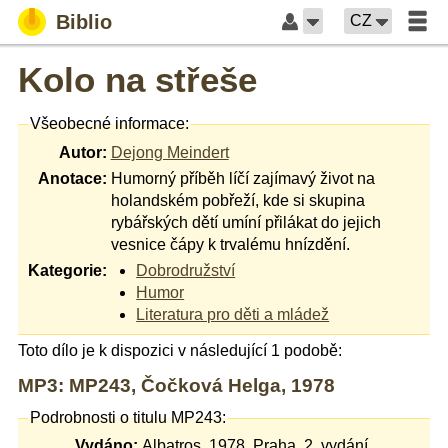
Biblio
CZ
Kolo na střeše
Všeobecné informace:
Autor:
Dejong Meindert
Anotace:
Humorný příběh líčí zajímavý život na
holandském pobřeží, kde si skupina
rybářských dětí umíní přilákat do jejich
vesnice čápy k trvalému hnízdění.
Kategorie:
Dobrodružství
Humor
Literatura pro děti a mládež
Toto dílo je k dispozici v následující 1 podobě:
MP3: MP243, Čočková Helga, 1978
Podrobnosti o titulu MP243:
Vydáno:
Albatros, 1978, Praha, 2. vydání