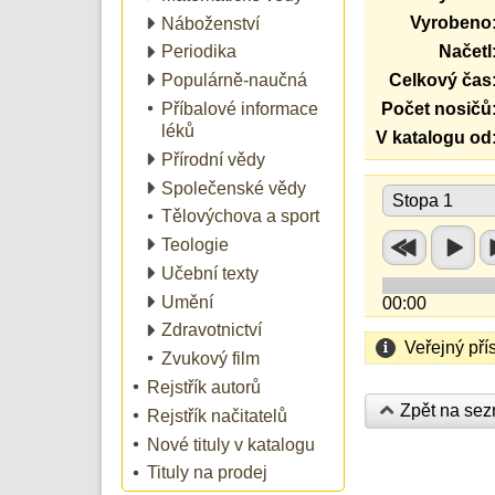
Vyrobeno
Náboženství
Načetl
Periodika
Celkový čas
Populárně-naučná
Příbalové informace
Počet nosičů
léků
V katalogu od
Přírodní vědy
Společenské vědy
Stopa 1
Tělovýchova a sport
Teologie
Učební texty
Umění
00:00
Zdravotnictví
Veřejný pří
Zvukový film
Rejstřík autorů
Zpět na se
Rejstřík načitatelů
Nové tituly v katalogu
Tituly na prodej