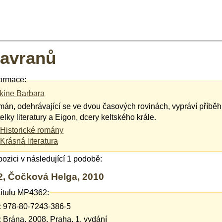
havranů
ormace:
kine Barbara
án, odehrávající se ve dvou časových rovinách, vypráví příbě
telky literatury a Eigon, dcery keltského krále.
Historické romány
Krásná literatura
spozici v následující 1 podobě:
, Čočková Helga, 2010
titulu MP4362:
:
978-80-7243-386-5
:
Brána, 2008, Praha, 1. vydání