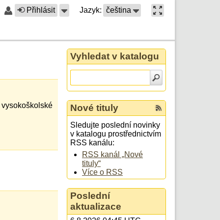
Přihlásit
Jazyk:
čeština
Vyhledat v katalogu
h vysokoškolské
Nové tituly
Sledujte poslední novinky
v katalogu prostřednictvím
RSS kanálu:
RSS kanál „Nové
tituly“
Více o RSS
Poslední
aktualizace