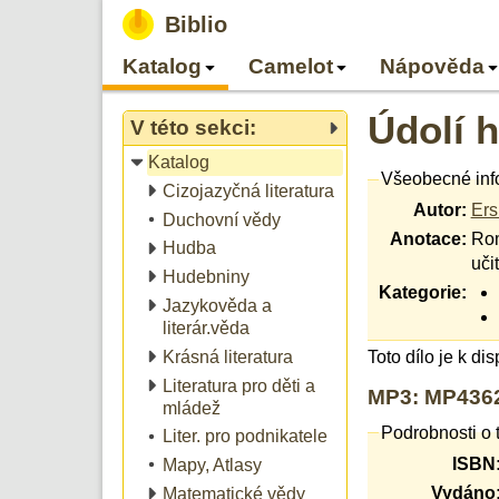
Biblio
Katalog
Camelot
Nápověda
Údolí 
V této sekci:
Katalog
Všeobecné inf
Cizojazyčná literatura
Autor:
Ers
Duchovní vědy
Anotace:
Rom
Hudba
uči
Hudebniny
Kategorie:
Jazykověda a
literár.věda
Krásná literatura
Toto dílo je k di
Literatura pro děti a
MP3: MP4362
mládež
Podrobnosti o 
Liter. pro podnikatele
ISBN
Mapy, Atlasy
Vydáno
Matematické vědy