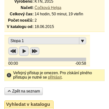
Vyrobeno:
KTN, 2015
Načetl:
Čočková Helga
Celkový čas:
14 hodin, 50 minut, 19 vteřin
Počet nosičů:
2
V katalogu od:
18.06.2015
Stopa 1
00:00
-00:58
Veřejný přístup je omezen. Pro získání plného
přístupu je nutné se
přihlásit
.
Zpět na seznam
Vyhledat v katalogu