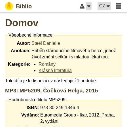
Biblio
CZ
Domov
Všeobecné informace:
Autor:
Steel Danielle
Anotace:
Příběh stárnoucího filmového herce, jehož
život změní setkání s mladou lékařkou.
Kategorie:
Romány
Krásná literatura
Toto dílo je k dispozici v následující 1 podobě:
MP3: MP5209, Čočková Helga, 2015
Podrobnosti o titulu MP5209:
ISBN:
978-80-249-1846-4
Vydáno:
Euromedia Group - Ikar, 2012, Praha,
2. vydání