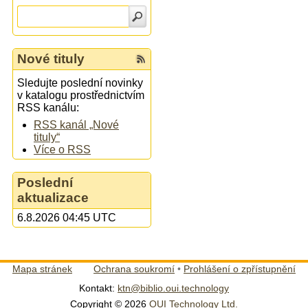
Nové tituly
Sledujte poslední novinky
v katalogu prostřednictvím
RSS kanálu:
RSS kanál „Nové
tituly“
Více o RSS
Poslední
aktualizace
6.8.2026 04:45 UTC
Mapa stránek
Ochrana soukromí
•
Prohlášení o zpřístupnění
Kontakt:
ktn@biblio.oui.technology
Copyright © 2026
OUI Technology Ltd.