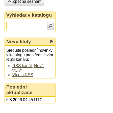
Zpět na seznam
Vyhledat v katalogu
Nové tituly
Sledujte poslední novinky
v katalogu prostřednictvím
RSS kanálu:
RSS kanál „Nové
tituly“
Více o RSS
Poslední
aktualizace
6.8.2026 04:45 UTC