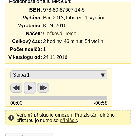
Podrobnosti o titulu MP5664:
ISBN:
978-80-87607-14-5
Vydáno:
Bor, 2013, Liberec, 1. vydání
Vyrobeno:
KTN, 2016
Načetl:
Čočková Helga
Celkový čas:
2 hodiny, 46 minut, 54 vteřin
Počet nosičů:
1
V katalogu od:
24.11.2016
Stopa 1
00:00
-00:58
Veřejný přístup je omezen. Pro získání plného
přístupu je nutné se
přihlásit
.