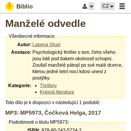
Biblio
CZ
Manželé odvedle
Všeobecné informace:
Autor:
Lapena Shari
Anotace:
Psychologický thriller o tom, čeho všeho
jsou lidé pod tlakem okolností schopni.
Zoufalí manželé pátrají po své malé dcerce,
kterou jedné letní noci kdosi unesl z
postýlky.
Kategorie:
Thrillery
Krásná literatura
Toto dílo je k dispozici v následující 1 podobě:
MP3: MP5973, Čočková Helga, 2017
Podrobnosti o titulu MP5973:
ISBN:
978-80-242-5724-2