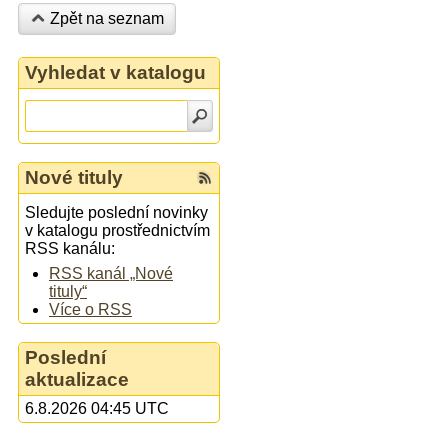
Zpět na seznam
Vyhledat v katalogu
Nové tituly
Sledujte poslední novinky
v katalogu prostřednictvím
RSS kanálu:
RSS kanál „Nové
tituly“
Více o RSS
Poslední
aktualizace
6.8.2026 04:45 UTC