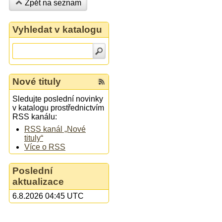
Zpět na seznam
Vyhledat v katalogu
Nové tituly
Sledujte poslední novinky
v katalogu prostřednictvím
RSS kanálu:
RSS kanál „Nové
tituly“
Více o RSS
Poslední
aktualizace
6.8.2026 04:45 UTC