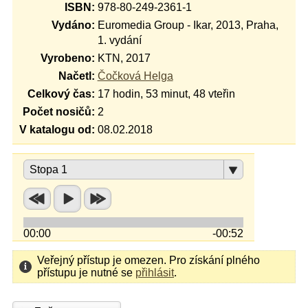
ISBN:
978-80-249-2361-1
Vydáno:
Euromedia Group - Ikar, 2013, Praha,
1. vydání
Vyrobeno:
KTN, 2017
Načetl:
Čočková Helga
Celkový čas:
17 hodin, 53 minut, 48 vteřin
Počet nosičů:
2
V katalogu od:
08.02.2018
Stopa 1
00:00
-00:52
Veřejný přístup je omezen. Pro získání plného
přístupu je nutné se
přihlásit
.