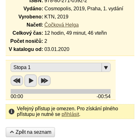
ISBN:
978-80-271-0592-2
Vydáno:
Cosmopolis, 2019, Praha, 1. vydání
Vyrobeno:
KTN, 2019
Načetl:
Čočková Helga
Celkový čas:
12 hodin, 49 minut, 46 vteřin
Počet nosičů:
2
V katalogu od:
03.01.2020
Stopa 1
00:00
-00:54
Veřejný přístup je omezen. Pro získání plného
přístupu je nutné se
přihlásit
.
Zpět na seznam