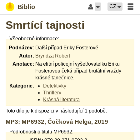
Biblio
CZ
Smrtící tajnosti
Všeobecné informace:
Podnázev:
Další případ Eriky Fosterové
Autor:
Bryndza Robert
Anotace:
Na elitní policejní vyšetřovatelku Eriku
Fosterovou čeká případ brutální vraždy
krásné tanečnice.
Kategorie:
Detektivky
Thrillery
Krásná literatura
Toto dílo je k dispozici v následující 1 podobě:
MP3: MP6932, Čočková Helga, 2019
Podrobnosti o titulu MP6932: