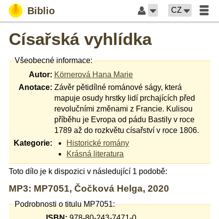
Biblio
CZ
Císařská vyhlídka
Všeobecné informace:
Autor:
Körnerová Hana Marie
Anotace:
Závěr pětidílné románové ságy, která
mapuje osudy hrstky lidí prchajících před
revolučními změnami z Francie. Kulisou
příběhu je Evropa od pádu Bastily v roce
1789 až do rozkvětu císařství v roce 1806.
Kategorie:
Historické romány
Krásná literatura
Toto dílo je k dispozici v následující 1 podobě:
MP3: MP7051, Čočková Helga, 2020
Podrobnosti o titulu MP7051:
ISBN:
978-80-243-7471-0