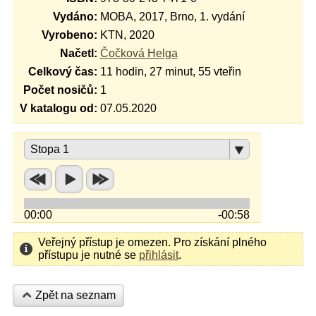
Vydáno:
MOBA, 2017, Brno, 1. vydání
Vyrobeno:
KTN, 2020
Načetl:
Čočková Helga
Celkový čas:
11 hodin, 27 minut, 55 vteřin
Počet nosičů:
1
V katalogu od:
07.05.2020
Stopa 1
00:00
-00:58
Veřejný přístup je omezen. Pro získání plného
přístupu je nutné se
přihlásit
.
Zpět na seznam