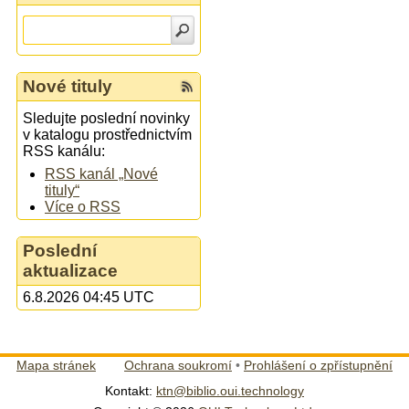
Nové tituly
Sledujte poslední novinky
v katalogu prostřednictvím
RSS kanálu:
RSS kanál „Nové
tituly“
Více o RSS
Poslední
aktualizace
6.8.2026 04:45 UTC
Mapa stránek
Ochrana soukromí
•
Prohlášení o zpřístupnění
Kontakt:
ktn@biblio.oui.technology