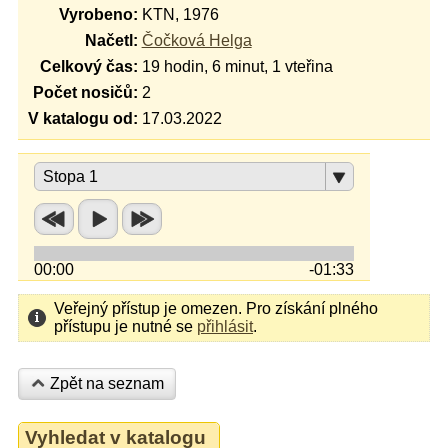
Vyrobeno:
KTN, 1976
Načetl:
Čočková Helga
Celkový čas:
19 hodin, 6 minut, 1 vteřina
Počet nosičů:
2
V katalogu od:
17.03.2022
Stopa 1
00:00
-01:33
Veřejný přístup je omezen. Pro získání plného
přístupu je nutné se
přihlásit
.
Zpět na seznam
Vyhledat v katalogu