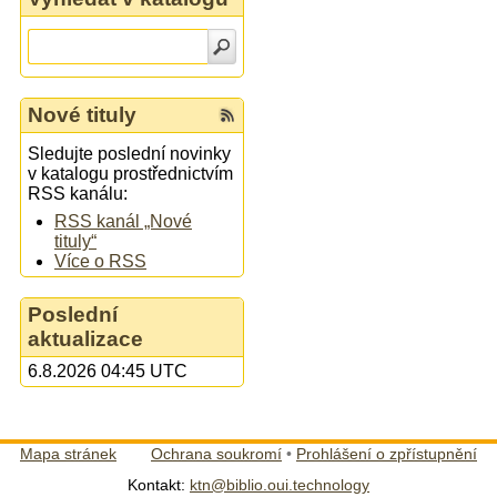
Nové tituly
Sledujte poslední novinky
v katalogu prostřednictvím
RSS kanálu:
RSS kanál „Nové
tituly“
Více o RSS
Poslední
aktualizace
6.8.2026 04:45 UTC
Mapa stránek
Ochrana soukromí
•
Prohlášení o zpřístupnění
Kontakt:
ktn@biblio.oui.technology