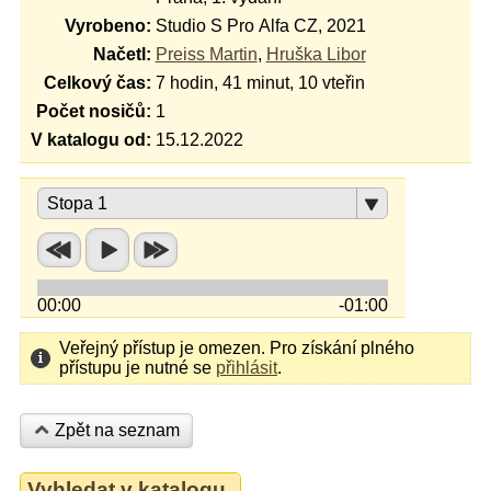
Vyrobeno:
Studio S Pro Alfa CZ, 2021
Načetl:
Preiss Martin
,
Hruška Libor
Celkový čas:
7 hodin, 41 minut, 10 vteřin
Počet nosičů:
1
V katalogu od:
15.12.2022
Stopa 1
00:00
-01:00
Veřejný přístup je omezen. Pro získání plného
přístupu je nutné se
přihlásit
.
Zpět na seznam
Vyhledat v katalogu