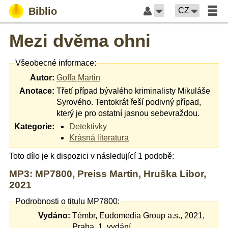
Biblio
CZ
Mezi dvěma ohni
Všeobecné informace:
Autor:
Goffa Martin
Anotace:
Třetí případ bývalého kriminalisty Mikuláše
Syrového. Tentokrát řeší podivný případ,
který je pro ostatní jasnou sebevraždou.
Kategorie:
Detektivky
Krásná literatura
Toto dílo je k dispozici v následující 1 podobě:
MP3: MP7800, Preiss Martin, Hruška Libor,
2021
Podrobnosti o titulu MP7800:
Vydáno:
Témbr, Eudomedia Group a.s., 2021,
Praha, 1. vydání