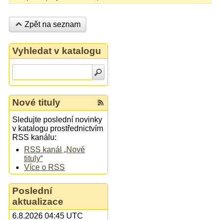
Zpět na seznam
Vyhledat v katalogu
Nové tituly
Sledujte poslední novinky
v katalogu prostřednictvím
RSS kanálu:
RSS kanál „Nové
tituly“
Více o RSS
Poslední
aktualizace
6.8.2026 04:45 UTC