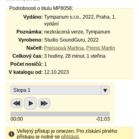
Podrobnosti o titulu MP8058:
Vydáno:
Tympanum s.r.o., 2022, Praha, 1.
vydání
Poznámka:
nezkrácená verze, Tympanum
Vyrobeno:
Studio SoundGuru, 2022
Načetl:
Preissová Martina
,
Preiss Martin
Celkový čas:
3 hodiny, 28 minut, 1 vteřina
Počet nosičů:
1
V katalogu od:
12.10.2023
Stopa 1
00:00
-01:03
Veřejný přístup je omezen. Pro získání plného
přístupu je nutné se
přihlásit
.