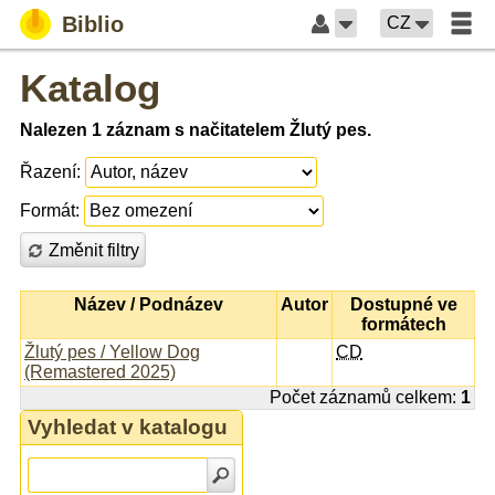
Biblio
CZ
Katalog
Nalezen 1 záznam s načitatelem Žlutý pes.
Řazení:
Formát:
Změnit filtry
Název / Podnázev
Autor
Dostupné ve
formátech
Žlutý pes / Yellow Dog
CD
(Remastered 2025)
Počet záznamů celkem:
1
Vyhledat v katalogu