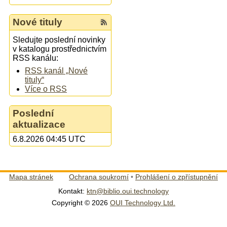
Nové tituly
Sledujte poslední novinky
v katalogu prostřednictvím
RSS kanálu:
RSS kanál „Nové
tituly“
Více o RSS
Poslední
aktualizace
6.8.2026 04:45 UTC
Mapa stránek
Ochrana soukromí
•
Prohlášení o zpřístupnění
Kontakt:
ktn@biblio.oui.technology
Copyright © 2026
OUI Technology Ltd.