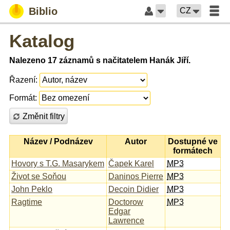
Biblio
CZ
Katalog
Nalezeno 17 záznamů s načitatelem Hanák Jiří.
Řazení:
Formát:
Změnit filtry
Název / Podnázev
Autor
Dostupné ve
formátech
Hovory s T.G. Masarykem
Čapek Karel
MP3
Život se Soňou
Daninos Pierre
MP3
John Peklo
Decoin Didier
MP3
Ragtime
Doctorow
MP3
Edgar
Lawrence