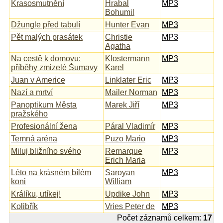
Krasosmutnění
Hrabal
MP3
Bohumil
Džungle před tabulí
Hunter Evan
MP3
Pět malých prasátek
Christie
MP3
Agatha
Na cestě k domovu:
Klostermann
MP3
příběhy zmizelé Šumavy
Karel
Juan v Americe
Linklater Eric
MP3
Nazí a mrtví
Mailer Norman
MP3
Panoptikum Města
Marek Jiří
MP3
pražského
Profesionální žena
Páral Vladimír
MP3
Temná aréna
Puzo Mario
MP3
Miluj bližního svého
Remarque
MP3
Erich Maria
Léto na krásném bílém
Saroyan
MP3
koni
William
Králíku, utíkej!
Updike John
MP3
Kolibřík
Vries Peter de
MP3
Počet záznamů celkem:
17