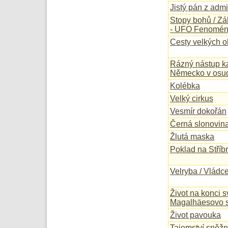
Jistý pán z admi
Stopy bohů / Z
- UFO Fenomé
Cesty velkých o
Rázný nástup kat
Německo v osu
Kolébka
Velký cirkus
Vesmír dokořán
Černá slonovin
Žlutá maska
Poklad na Stříb
Velryba / Vládc
Život na konci 
Magalhäesovo s
Život pavouka
Tajemství sněžn