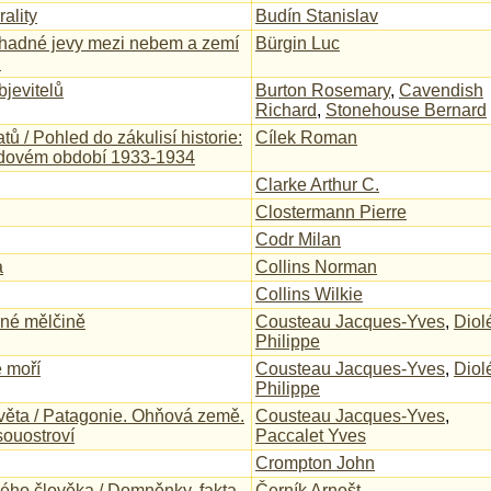
rality
Budín Stanislav
áhadné jevy mezi nebem a zemí
Bürgin Luc
n
bjevitelů
Burton Rosemary
,
Cavendish
Richard
,
Stonehouse Bernard
ů / Pohled do zákulisí historie:
Cílek Roman
dovém období 1933-1934
Clarke Arthur C.
Clostermann Pierre
Codr Milan
a
Collins Norman
Collins Wilkie
rné mělčině
Cousteau Jacques-Yves
,
Diol
Philippe
e moří
Cousteau Jacques-Yves
,
Diol
Philippe
světa / Patagonie. Ohňová země.
Cousteau Jacques-Yves
,
ouostroví
Paccalet Yves
Crompton John
ého člověka / Domněnky, fakta,
Černík Arnošt