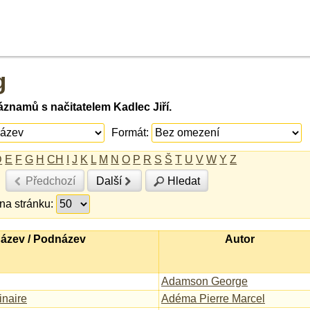
g
znamů s načitatelem Kadlec Jiří.
Formát:
D
E
F
G
H
CH
I
J
K
L
M
N
O
P
R
S
Š
T
U
V
W
Y
Z
Předchozí
Další
Hledat
na stránku:
ázev / Podnázev
Autor
Adamson George
inaire
Adéma Pierre Marcel