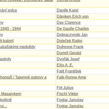
nání srdce
Daněk Karel
Däniken Erich von
ny
Day Clarence
 1940 - 1944
De Gaulle Charles
vy
Dobraczynski Jan
 kalorií
Doleček Rajko
s aljašskými medvědy
Dufresne Frank
Durrell Gerald
astrofy
Dvořák Josef
Ellis A. E.
Fajtl František
homoří / Tajemné ostrovy a
Falk-Ronne Arne
Firt Julius
m Masarykem
Fischl Viktor
kotlině
Foglar Jaroslav
uj...
Foglar Jaroslav