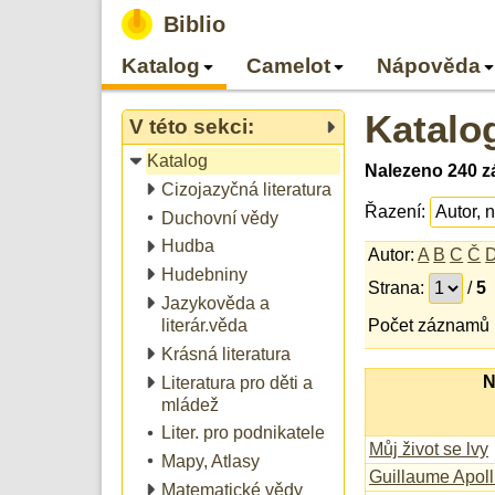
Biblio
Katalog
Camelot
Nápověda
Katalo
V této sekci:
Katalog
Nalezeno 240 zá
Cizojazyčná literatura
Řazení:
Duchovní vědy
Hudba
Autor:
A
B
C
Č
Hudebniny
Strana:
/
5
Jazykověda a
literár.věda
Počet záznamů 
Krásná literatura
N
Literatura pro děti a
mládež
Liter. pro podnikatele
Můj život se lvy
Mapy, Atlasy
Guillaume Apoll
Matematické vědy