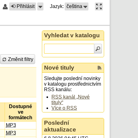
Přihlásit
Jazyk:
čeština
Vyhledat v katalogu
Změnit filtry
Nové tituly
Sledujte poslední novinky
v katalogu prostřednictvím
RSS kanálu:
RSS kanál „Nové
tituly“
Dostupné
Více o RSS
ve
formátech
Poslední
MP3
aktualizace
MP3