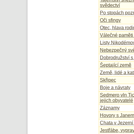
svědectví
Po stopách poz
Oči sfingy
Otec, hlava rodi
Válečné paměti
Listy Nikodémo
Nebezpečný svět
Dobrodružství 
Šeptající země
Země, lidé a kat
Skřipec
Boje a návraty
Sedmero vln Tic
jejich obyvatelé
Záznamy
Hovory s Jane
Chata v Jezerní 
Jestřábe, vyprav