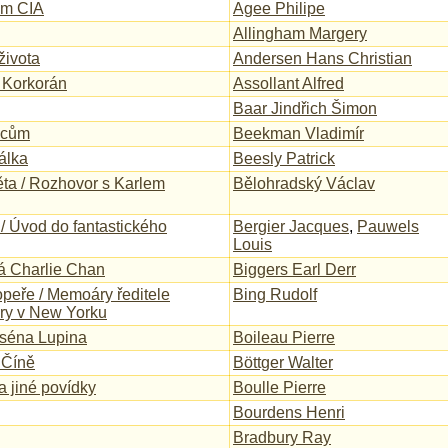
em CIA
Agee Philipe
Allingham Margery
ivota
Andersen Hans Christian
 Korkorán
Assollant Alfred
Baar Jindřich Šimon
žcům
Beekman Vladimír
álka
Beesly Patrick
ěta / Rozhovor s Karlem
Bělohradský Václav
 / Úvod do fantastického
Bergier Jacques
,
Pauwels
Louis
á Charlie Chan
Biggers Earl Derr
opeře / Memoáry ředitele
Bing Rudolf
ery v New Yorku
rséna Lupina
Boileau Pierre
 Číně
Böttger Walter
a jiné povídky
Boulle Pierre
Bourdens Henri
Bradbury Ray