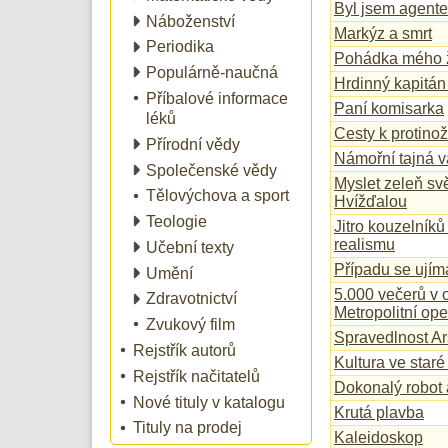
Byl jsem agent
Náboženství
Markýz a smrt
Periodika
Pohádka mého ž
Populárně-naučná
Hrdinný kapitán
Příbalové informace
Paní komisarka
léků
Cesty k protino
Přírodní vědy
Námořní tajná v
Společenské vědy
Myslet zeleň sv
Tělovýchova a sport
Hvížďalou
Teologie
Jitro kouzelníků
realismu
Učební texty
Případu se ujím
Umění
5.000 večerů v 
Zdravotnictví
Metropolitní op
Zvukový film
Spravedlnost A
Rejstřík autorů
Kultura ve staré
Rejstřík načitatelů
Dokonalý robot 
Nové tituly v katalogu
Krutá plavba
Tituly na prodej
Kaleidoskop