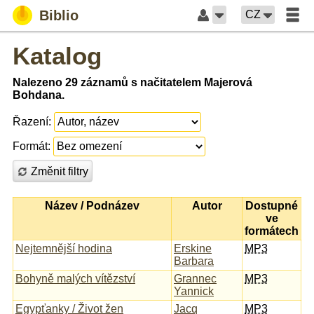
Biblio
CZ
Katalog
Nalezeno 29 záznamů s načitatelem Majerová
Bohdana.
Řazení:
Formát:
Změnit filtry
Název / Podnázev
Autor
Dostupné
ve
formátech
Nejtemnější hodina
Erskine
MP3
Barbara
Bohyně malých vítězství
Grannec
MP3
Yannick
Egypťanky / Život žen
Jacq
MP3