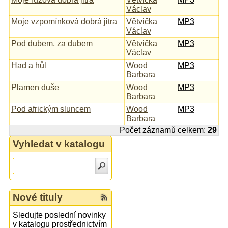
Václav
Moje vzpomínková dobrá jitra
Větvička
MP3
Václav
Pod dubem, za dubem
Větvička
MP3
Václav
Had a hůl
Wood
MP3
Barbara
Plamen duše
Wood
MP3
Barbara
Pod africkým sluncem
Wood
MP3
Barbara
Počet záznamů celkem:
29
Vyhledat v katalogu
Nové tituly
Sledujte poslední novinky
v katalogu prostřednictvím