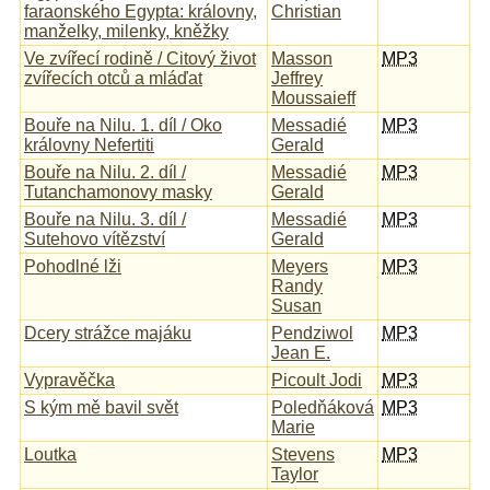
faraonského Egypta: královny,
Christian
manželky, milenky, kněžky
Ve zvířecí rodině / Citový život
Masson
MP3
zvířecích otců a mláďat
Jeffrey
Moussaieff
Bouře na Nilu. 1. díl / Oko
Messadié
MP3
královny Nefertiti
Gerald
Bouře na Nilu. 2. díl /
Messadié
MP3
Tutanchamonovy masky
Gerald
Bouře na Nilu. 3. díl /
Messadié
MP3
Sutehovo vítězství
Gerald
Pohodlné lži
Meyers
MP3
Randy
Susan
Dcery strážce majáku
Pendziwol
MP3
Jean E.
Vypravěčka
Picoult Jodi
MP3
S kým mě bavil svět
Poledňáková
MP3
Marie
Loutka
Stevens
MP3
Taylor