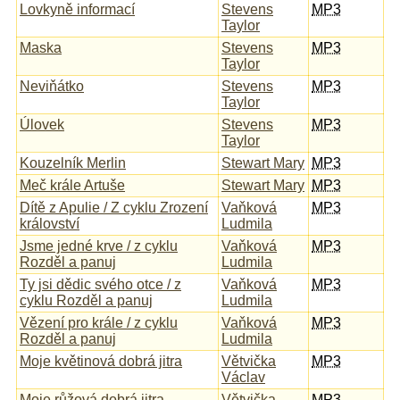
Lovkyně informací
Stevens
MP3
Taylor
Maska
Stevens
MP3
Taylor
Neviňátko
Stevens
MP3
Taylor
Úlovek
Stevens
MP3
Taylor
Kouzelník Merlin
Stewart Mary
MP3
Meč krále Artuše
Stewart Mary
MP3
Dítě z Apulie / Z cyklu Zrození
Vaňková
MP3
království
Ludmila
Jsme jedné krve / z cyklu
Vaňková
MP3
Rozděl a panuj
Ludmila
Ty jsi dědic svého otce / z
Vaňková
MP3
cyklu Rozděl a panuj
Ludmila
Vězení pro krále / z cyklu
Vaňková
MP3
Rozděl a panuj
Ludmila
Moje květinová dobrá jitra
Větvička
MP3
Václav
Moje růžová dobrá jitra
Větvička
MP3