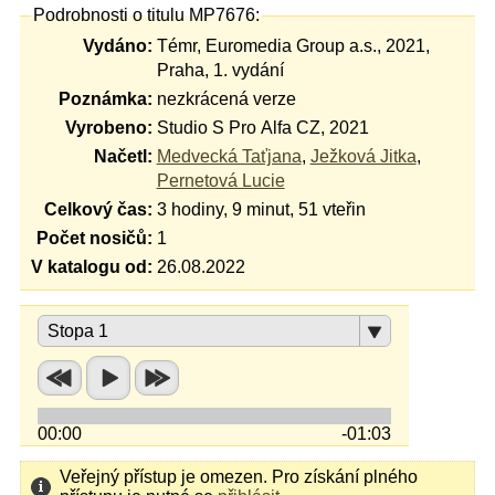
Podrobnosti o titulu MP7676:
Vydáno:
Témr, Euromedia Group a.s., 2021,
Praha, 1. vydání
Poznámka:
nezkrácená verze
Vyrobeno:
Studio S Pro Alfa CZ, 2021
Načetl:
Medvecká Taťjana
,
Ježková Jitka
,
Pernetová Lucie
Celkový čas:
3 hodiny, 9 minut, 51 vteřin
Počet nosičů:
1
V katalogu od:
26.08.2022
Stopa 1
00:00
-01:03
Veřejný přístup je omezen. Pro získání plného