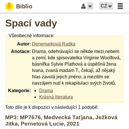
Biblio
CZ
Spací vady
Všeobecné informace:
Autor:
Denemarková Radka
Anotace:
Drama, odehrávající se někde mezi nebem
a zemí, kde spisovatelka Virginie Woolfová,
básnířka Sylvie Plathová a úspěšná žena
Ivana, zvaná madam T., čekají, až nějaký
hlas zavolá jejich jméno, a mezitím se
navzájem nutí k rekapitulaci svých životů.
Kategorie:
Drama
Krásná literatura
Toto dílo je k dispozici v následující 1 podobě:
MP3: MP7676, Medvecká Taťjana, Ježková
Jitka, Pernetová Lucie, 2021