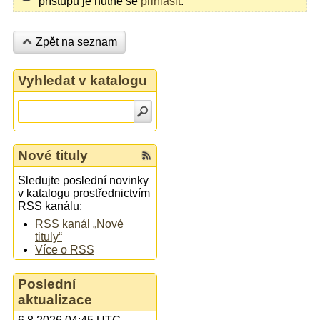
přístupu je nutné se
přihlásit
.
Zpět na seznam
Vyhledat v katalogu
Nové tituly
Sledujte poslední novinky
v katalogu prostřednictvím
RSS kanálu:
RSS kanál „Nové
tituly“
Více o RSS
Poslední
aktualizace