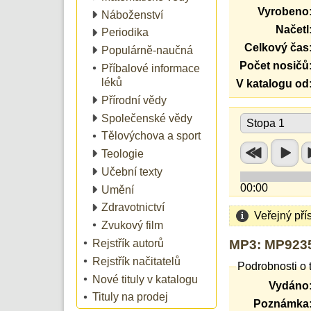
Vyrobeno
Náboženství
Načetl
Periodika
Celkový čas
Populárně-naučná
Počet nosičů
Příbalové informace
léků
V katalogu od
Přírodní vědy
Společenské vědy
Stopa 1
Tělovýchova a sport
Teologie
Učební texty
00:00
Umění
Zdravotnictví
Veřejný pří
Zvukový film
MP3: MP9235
Rejstřík autorů
Rejstřík načitatelů
Podrobnosti o 
Nové tituly v katalogu
Vydáno
Tituly na prodej
Poznámka