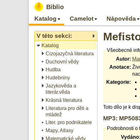
Biblio
Katalog
Camelot
Nápověda
Mefist
V této sekci:
Katalog
Všeobecné inf
Cizojazyčná literatura
Autor:
Ma
Duchovní vědy
Anotace:
Živ
Hudba
nac
Hudebniny
Kategorie:
Jazykověda a
literár.věda
Krásná literatura
Toto dílo je k di
Literatura pro děti a
mládež
MP3: MP5083
Liter. pro podnikatele
Podrobnosti o 
Mapy, Atlasy
Vydáno
Matematické vědy