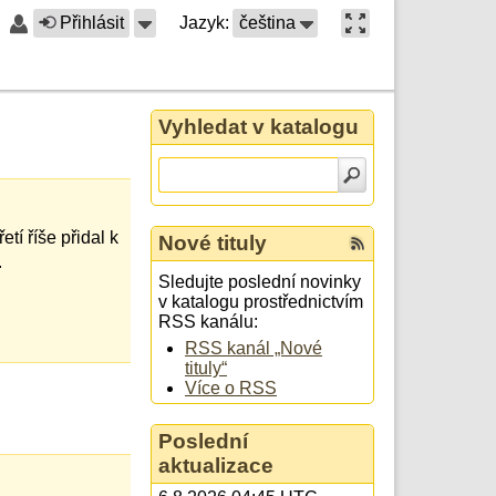
Přihlásit
Jazyk:
čeština
Vyhledat v katalogu
tí říše přidal k
Nové tituly
.
Sledujte poslední novinky
v katalogu prostřednictvím
RSS kanálu:
RSS kanál „Nové
tituly“
Více o RSS
Poslední
aktualizace