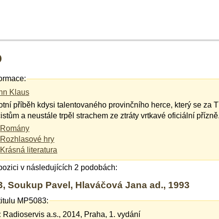
o
ormace:
nn Klaus
otní příběh kdysi talentovaného provinčního herce, který se za Tře
istům a neustále trpěl strachem ze ztráty vrtkavé oficiální přízně
Romány
Rozhlasové hry
Krásná literatura
spozici v následujících 2 podobách:
, Soukup Pavel, Hlaváčová Jana ad., 1993
titulu MP5083:
:
Radioservis a.s., 2014, Praha, 1. vydání