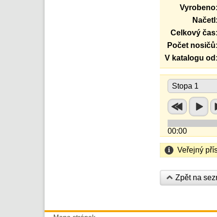
Vyrobeno
Načetl
Celkový čas
Počet nosičů
V katalogu od
Stopa 1
00:00
Veřejný pří
Zpět na se
Mapa stránek