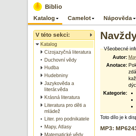
Biblio
Katalog
Camelot
Nápověda
Navždy
V této sekci:
Katalog
Všeobecné inf
Cizojazyčná literatura
Autor:
May
Duchovní vědy
Anotace:
Pok
Hudba
zdá
Hudebniny
kaž
Jazykověda a
dýc
literár.věda
Kategorie:
Krásná literatura
Literatura pro děti a
mládež
Toto dílo je k di
Liter. pro podnikatele
Mapy, Atlasy
MP3: MP6243
Matematické vědy