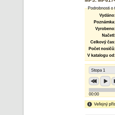
MP3: MP6174
Podrobnosti o 
Vydáno
Poznámka
Vyrobeno
Načetl
Celkový čas
Počet nosičů
V katalogu od
Stopa 1
00:00
Veřejný pří