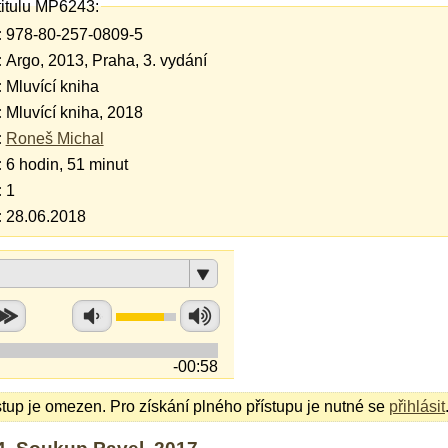
titulu MP6243:
:
978-80-257-0809-5
:
Argo, 2013, Praha, 3. vydání
:
Mluvící kniha
:
Mluvící kniha, 2018
:
Roneš Michal
:
6 hodin, 51 minut
:
1
:
28.06.2018
-00:58
stup je omezen. Pro získání plného přístupu je nutné se
přihlásit