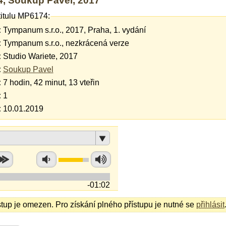
, Soukup Pavel, 2017
titulu MP6174:
:
Tympanum s.r.o., 2017, Praha, 1. vydání
:
Tympanum s.r.o., nezkrácená verze
:
Studio Wariete, 2017
:
Soukup Pavel
:
7 hodin, 42 minut, 13 vteřin
:
1
:
10.01.2019
-01:02
stup je omezen. Pro získání plného přístupu je nutné se
přihlásit