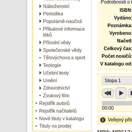
Podrobnosti o 
Náboženství
ISBN
Periodika
Vydáno
Populárně-naučná
Poznámka
Příbalové informace
Vyrobeno
léků
Načetl
Přírodní vědy
Celkový čas
Společenské vědy
Počet nosičů
Tělovýchova a sport
V katalogu od
Teologie
Učební texty
Umění
Stopa 1
Zdravotnictví
Zvukový film
Rejstřík autorů
00:00
Rejstřík načitatelů
Nové tituly v katalogu
Veřejný pří
Tituly na prodej