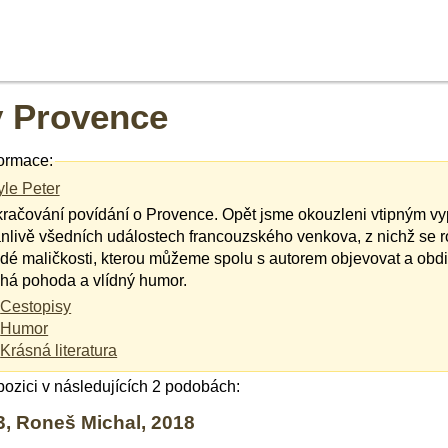
 Provence
ormace:
le Peter
račování povídání o Provence. Opět jsme okouzleni vtipným v
nlivě všedních událostech francouzského venkova, z nichž se ro
dé maličkosti, kterou můžeme spolu s autorem objevovat a obdi
há pohoda a vlídný humor.
Cestopisy
Humor
Krásná literatura
spozici v následujících 2 podobách:
, Roneš Michal, 2018