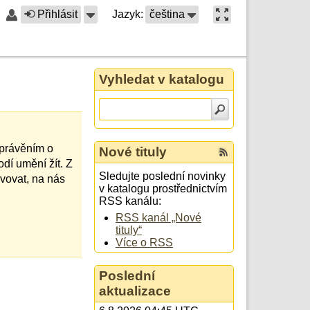
Přihlásit
Jazyk:
čeština
Vyhledat v katalogu
yprávěním o
Nové tituly
dí umění žít. Z
Sledujte poslední novinky
vovat, na nás
v katalogu prostřednictvím
RSS kanálu:
RSS kanál „Nové
tituly“
Více o RSS
Poslední
aktualizace