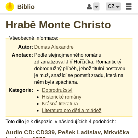
Biblio
CZ
Hrabě Monte Christo
Všeobecné informace:
Autor:
Dumas Alexandre
Anotace:
Podle stejnojmenného románu
zdramatizoval Jiří Hořčička. Romantický
dobrodružný příběh, jehož titulní postavou
je muž, snažící se pomstít zradu, která na
něm byla spáchána.
Kategorie:
Dobrodružství
Historické romány
Krásná literatura
Literatura pro děti a mládež
Toto dílo je k dispozici v následujících 4 podobách:
Audio CD: CD339, Pešek Ladislav, Mrkvička