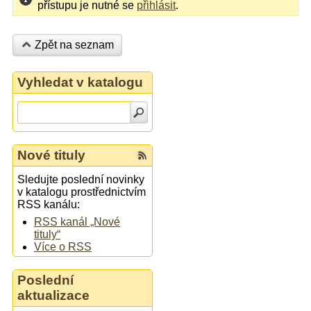
přístupu je nutné se
přihlásit
.
Zpět na seznam
Vyhledat v katalogu
Nové tituly
Sledujte poslední novinky
v katalogu prostřednictvím
RSS kanálu:
RSS kanál „Nové
tituly“
Více o RSS
Poslední
aktualizace