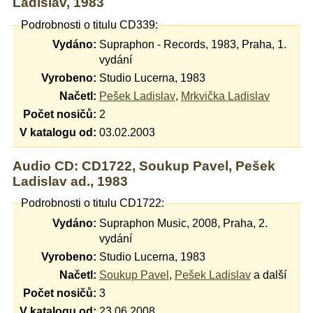
Ladislav, 1983
Podrobnosti o titulu CD339:
Vydáno:
Supraphon - Records, 1983, Praha, 1.
vydání
Vyrobeno:
Studio Lucerna, 1983
Načetl:
Pešek Ladislav
,
Mrkvička Ladislav
Počet nosičů:
2
V katalogu od:
03.02.2003
Audio CD: CD1722, Soukup Pavel, Pešek
Ladislav ad., 1983
Podrobnosti o titulu CD1722:
Vydáno:
Supraphon Music, 2008, Praha, 2.
vydání
Vyrobeno:
Studio Lucerna, 1983
Načetl:
Soukup Pavel
,
Pešek Ladislav
a další
Počet nosičů:
3
V katalogu od:
23.06.2008