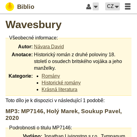
Biblio
CZ
Wavesbury
Všeobecné informace:
Autor:
Návara David
Anotace:
Historický román z druhé poloviny 18.
století o osudech britského vojáka a jeho
manželky.
Kategorie:
Romány
Historické romány
Krásná literatura
Toto dílo je k dispozici v následující 1 podobě:
MP3: MP7146, Holý Marek, Soukup Pavel,
2020
Podrobnosti o titulu MP7146:
Vydáno:
Jonathan Livingston s.r.o., Tympanum,