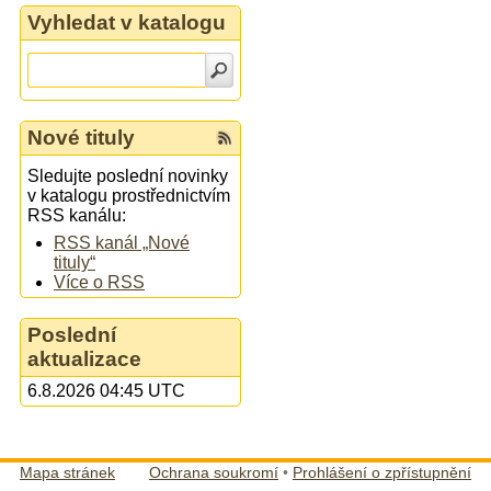
Vyhledat v katalogu
Nové tituly
Sledujte poslední novinky
v katalogu prostřednictvím
RSS kanálu:
RSS kanál „Nové
tituly“
Více o RSS
Poslední
aktualizace
6.8.2026 04:45 UTC
Mapa stránek
Ochrana soukromí
•
Prohlášení o zpřístupnění