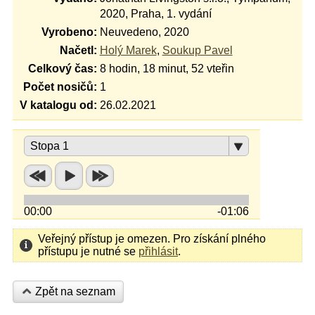
2020, Praha, 1. vydání
Vyrobeno:
Neuvedeno, 2020
Načetl:
Holý Marek
,
Soukup Pavel
Celkový čas:
8 hodin, 18 minut, 52 vteřin
Počet nosičů:
1
V katalogu od:
26.02.2021
Stopa 1
00:00
-01:06
Veřejný přístup je omezen. Pro získání plného
přístupu je nutné se
přihlásit
.
Zpět na seznam