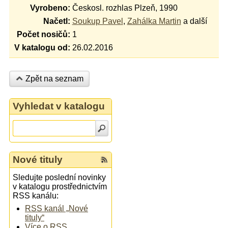
Vyrobeno:
Českosl. rozhlas Plzeň, 1990
Načetl:
Soukup Pavel
,
Zahálka Martin
a další
Počet nosičů:
1
V katalogu od:
26.02.2016
Zpět na seznam
Vyhledat v katalogu
Nové tituly
Sledujte poslední novinky
v katalogu prostřednictvím
RSS kanálu:
RSS kanál „Nové
tituly“
Více o RSS