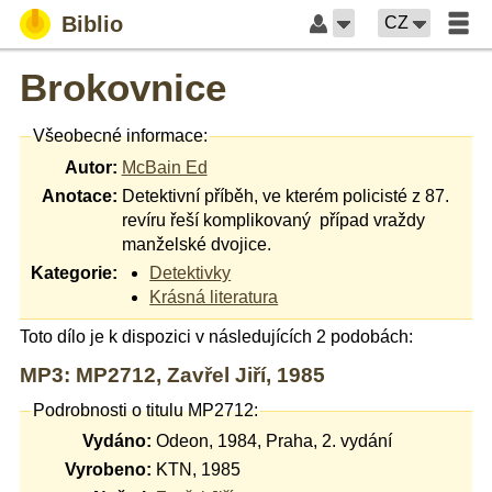
Biblio
CZ
Brokovnice
Všeobecné informace:
Autor:
McBain Ed
Anotace:
Detektivní příběh, ve kterém policisté z 87.
revíru řeší komplikovaný případ vraždy
manželské dvojice.
Kategorie:
Detektivky
Krásná literatura
Toto dílo je k dispozici v následujících 2 podobách:
MP3: MP2712, Zavřel Jiří, 1985
Podrobnosti o titulu MP2712:
Vydáno:
Odeon, 1984, Praha, 2. vydání
Vyrobeno:
KTN, 1985