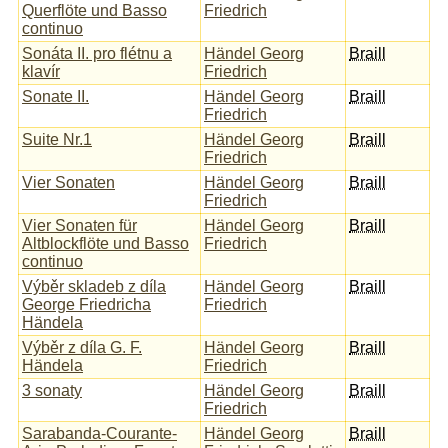
Querflöte und Basso
Friedrich
continuo
Sonáta II. pro flétnu a
Händel Georg
Braill
klavír
Friedrich
Sonate II.
Händel Georg
Braill
Friedrich
Suite Nr.1
Händel Georg
Braill
Friedrich
Vier Sonaten
Händel Georg
Braill
Friedrich
Vier Sonaten für
Händel Georg
Braill
Altblockflöte und Basso
Friedrich
continuo
Výběr skladeb z díla
Händel Georg
Braill
George Friedricha
Friedrich
Händela
Výběr z díla G. F.
Händel Georg
Braill
Händela
Friedrich
3 sonaty
Händel Georg
Braill
Friedrich
Sarabanda-Courante-
Händel Georg
Braill