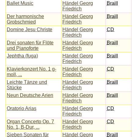
Ballet Music
Händel Georg
Braill
Friedrich
Der harmonische
Händel Georg
Braill
Grobschmied
Friedrich
Domine Jesu Christe
Händel Georg
CD
Friedrich
Drei sonaten für Flöte
Händel Georg
Braill
und Pianoforte
Friedrich
Jephtha (fuga)
Händel Georg
Braill
Friedrich
Klavierkonzert No. 1 g-
Händel Georg
CD
moll, ...
Friedrich
Leichte Tänze und
Händel Georg
Braill
Stücke
Friedrich
Neun Deutsche Arien
Händel Georg
Braill
Friedrich
Oratorio Arias
Händel Georg
CD
Friedrich
Organ Concerto Op. 7
Händel Georg
CD
No. 1, B-Dur, ...
Friedrich
Sieben Sonaten für
Händel Georg
Braill