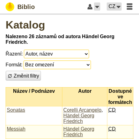
Biblio
CZ
Katalog
Nalezeno 26 záznamů od autora Händel Georg
Friedrich.
Řazení:
Formát:
Změnit filtry
Název / Podnázev
Autor
Dostupné
ve
formátech
Sonatas
Corelli Arcangelo
,
CD
Händel Georg
Friedrich
Messiah
Händel Georg
CD
Friedrich