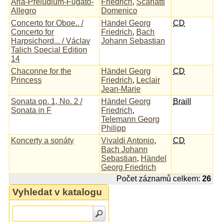
Aria-Preludium-Fugato-
Friedrich
,
Scarlatti
Allegro
Domenico
Concerto for Oboe.. /
Händel Georg
CD
Concerto for
Friedrich
,
Bach
Harpsichord... / Václav
Johann Sebastian
Talich Special Edition
14
Chaconne for the
Händel Georg
CD
Princess
Friedrich
,
Leclair
Jean-Marie
Sonata op. 1, No. 2 /
Händel Georg
Braill
Sonata in F
Friedrich
,
Telemann Georg
Philipp
Koncerty a sonáty
Vivaldi Antonio
,
CD
Bach Johann
Sebastian
,
Händel
Georg Friedrich
Počet záznamů celkem:
26
Vyhledat v katalogu