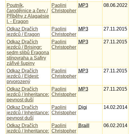
Poutník,
Paolini
MP3
08.06.2022
čarodějnice a červ /
Christopher
Příběhy z Alagaësie
I. - Eragon
Odkaz Dračích
Paolini
MP3
27.11.2015
jezdců / Eragon
Christopher
Odkaz Dračích
Paolini
MP3
27.11.2015
jezdců / Brisingr:
Christopher
sedm slibů Eragona
stínovraha a Safiry
zářivé šupiny
Odkaz Dračích
Paolini
MP3
27.11.2015
jezdců / Eldest:
Christopher
prvorozený
Odkaz Dračích
Paolini
MP3
27.11.2015
jezdců / Inheritance:
Christopher
pevnost duší
Odkaz Dračích
Paolini
Digi
14.02.2014
jezdců / Inheritance:
Christopher
pevnost duší
Odkaz Dračích
Paolini
Braill
06.02.2014
jezdců / Inheritance:
Christopher