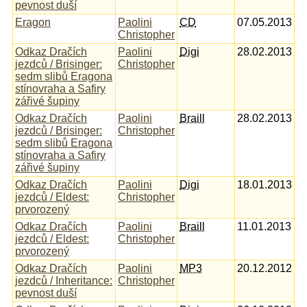
pevnost duší
Eragon
Paolini
CD
07.05.2013
Christopher
Odkaz Dračích
Paolini
Digi
28.02.2013
jezdců / Brisinger:
Christopher
sedm slibů Eragona
stínovraha a Safiry
zářivé šupiny
Odkaz Dračích
Paolini
Braill
28.02.2013
jezdců / Brisinger:
Christopher
sedm slibů Eragona
stínovraha a Safiry
zářivé šupiny
Odkaz Dračích
Paolini
Digi
18.01.2013
jezdců / Eldest:
Christopher
prvorozený
Odkaz Dračích
Paolini
Braill
11.01.2013
jezdců / Eldest:
Christopher
prvorozený
Odkaz Dračích
Paolini
MP3
20.12.2012
jezdců / Inheritance:
Christopher
pevnost duší