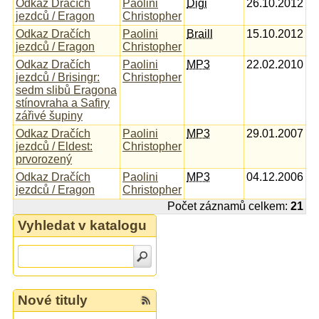
Odkaz Dračích
Paolini
Digi
26.10.2012
jezdců / Eragon
Christopher
Odkaz Dračích
Paolini
Braill
15.10.2012
jezdců / Eragon
Christopher
Odkaz Dračích
Paolini
MP3
22.02.2010
jezdců / Brisingr:
Christopher
sedm slibů Eragona
stínovraha a Safiry
zářivé šupiny
Odkaz Dračích
Paolini
MP3
29.01.2007
jezdců / Eldest:
Christopher
prvorozený
Odkaz Dračích
Paolini
MP3
04.12.2006
jezdců / Eragon
Christopher
Počet záznamů celkem:
21
Vyhledat v katalogu
Nové tituly