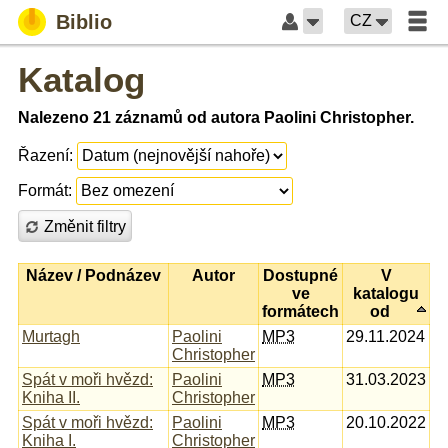
Biblio
CZ
Katalog
Nalezeno 21 záznamů od autora Paolini Christopher.
Řazení:
Formát:
Změnit filtry
Název / Podnázev
Autor
Dostupné
V
ve
katalogu
formátech
od
Murtagh
Paolini
MP3
29.11.2024
Christopher
Spát v moři hvězd:
Paolini
MP3
31.03.2023
Kniha II.
Christopher
Spát v moři hvězd:
Paolini
MP3
20.10.2022
Kniha I.
Christopher