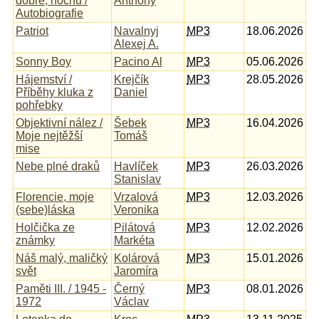
dobře, hochu /
Anthony
Autobiografie
Patriot
Navalnyj
MP3
18.06.2026
Alexej A.
Sonny Boy
Pacino Al
MP3
05.06.2026
Hájemství /
Krejčík
MP3
28.05.2026
Příběhy kluka z
Daniel
pohřebky
Objektivní nález /
Šebek
MP3
16.04.2026
Moje nejtěžší
Tomáš
mise
Nebe plné draků
Havlíček
MP3
26.03.2026
Stanislav
Florencie, moje
Vrzalová
MP3
12.03.2026
(sebe)láska
Veronika
Holčička ze
Pilátová
MP3
12.02.2026
známky
Markéta
Náš malý, maličký
Kolárová
MP3
15.01.2026
svět
Jaromíra
Paměti III. / 1945 -
Černý
MP3
08.01.2026
1972
Václav