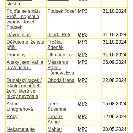
štěstím
Pojďte se smát /
Fousek Josef
MP3
31.10.2024
Prožil, napsal a
vypráví Josef
Fousek
Dávno plus
Janda Petr
MP3
31.10.2024
Děkujeme, že jste
Troška
MP3
31.10.2024
přišli
Zdeněk
Proměny
Ullmann Liv
MP3
31.10.2024
A taky jsem vařila
Mészáros
MP3
26.09.2024
u Werichů...
Pavel
,
Tůmová Eva
Dunajský racek /
Oboda Hana
MP3
22.08.2024
Skutečný příběh
ženy, která se
nikdy nevzdala
Astrid
Lieder
MP3
15.08.2024
Lindgrenová
Susanne
Roky
Ernaux
MP3
12.06.2024
Annie
Nekamenujte
Mahler
MP3
30.05.2024