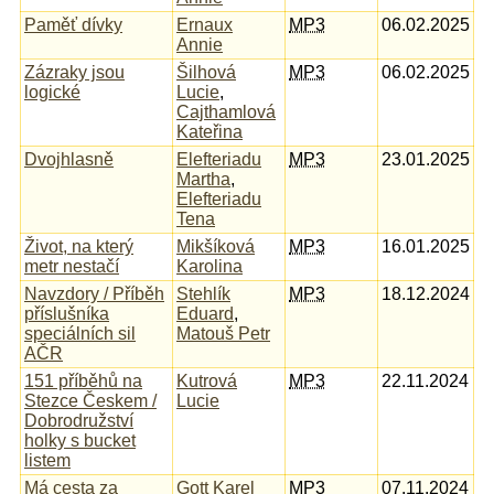
Paměť dívky
Ernaux
MP3
06.02.2025
Annie
Zázraky jsou
Šilhová
MP3
06.02.2025
logické
Lucie
,
Cajthamlová
Kateřina
Dvojhlasně
Elefteriadu
MP3
23.01.2025
Martha
,
Elefteriadu
Tena
Život, na který
Mikšíková
MP3
16.01.2025
metr nestačí
Karolina
Navzdory / Příběh
Stehlík
MP3
18.12.2024
příslušníka
Eduard
,
speciálních sil
Matouš Petr
AČR
151 příběhů na
Kutrová
MP3
22.11.2024
Stezce Českem /
Lucie
Dobrodružství
holky s bucket
listem
Má cesta za
Gott Karel
MP3
07.11.2024