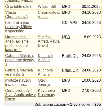
Antonína Přidala
Čí je tohle dítě?
Wilson Bill
MP3
30.11.2023
Vlasta
Chramostová
MP3
04.10.2023
Chramostová
Vlasta
Literární a jiné
CD
,
MP3
04.10.2023
poklesky Miloše
Kopeckého
Hrejme dále...
Strejček
MP3
18.09.2023
aneb jak jsme
Alfred
,
Vávra
přežili osobní
David
katastrofu
Gabra a Málinka,
Kutinová
Braill
,
Digi
24.08.2023
povedené dcerky.
Amálie
1
Gabra a Málinka
Kutinová
Braill
,
Digi
24.08.2023
ve městě. 2
Amálie
Protože navždy
Otec
MP3
10.08.2023
trvá dlouho...
Jeroným
Cena svobody /
Kavanová
MP3
27.07.2023
Život Angličanky v
Rosemary
Praze
Zobrazené záznamy
1
-
50
z celkem
305