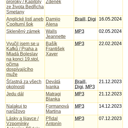
proroky / Kapitoly
Zdeněk
ze života Bedřicha
Smetany
Anglické listí aneb
Damijo
Braill
,
Digi
16.05.2024
Coolturní šok
Alena
Skleněný zámek
Walls
MP3
02.05.2024
Jeannette
Vyučil jsem se u
Bašík
MP3
22.02.2024
Kafků / Praha a
František
Mladá Boleslav
Xaver
na konci 19.stol.
očima
dospívajícího
muže
Šťastná za všech
Devátá
Braill
,
21.12.2023
okolností
Ivanka
Digi
,
MP3
Jedu dál
Matragi
MP3
21.12.2023
Blanka
Nalakuj to
Formanová
MP3
14.12.2023
narůžovo
Martina
Lásky a lijavce /
Přidal
MP3
07.12.2023
Vzpomínky
Antonín