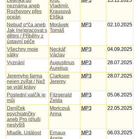
Letenka do
Kroc
MP3
13.11.2025
neznáma aneb
Vladimír
,
Rozhovory přes
Krausová
oceán
Eliška
Nebuď p*ča aneb
Morávek
MP3
02.10.2025
Jak (ne)pracovat s
Tomáš
dětmi / Příběhy z
ústavní péče
Všechny moje
Neckář
MP3
04.09.2025
války
Václav
Vyznání
Augustinus
MP3
28.07.2025
Aurelius
Jeremyho farma
Clarkson
MP3
28.07.2025
nejen zvířat / Než
Jeremy
se vrátí krávy
Poslední valčík je
Fitzgerald
MP3
05.06.2025
můj
Zelda
Deníček
Moricová
MP3
22.05.2025
psychiatričky
Anna
aneb Pro (d)uši
neslyšíš
Mladík. Událost
Ernaux
MP3
06.03.2025
Annie