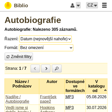
Biblio
CZ
Autobiografie
Autobiografie: Nalezeno 305 záznamů.
Řazení:
Formát:
Změnit filtry
Strana:
1
/
7
Předchozí
Další
Hledat
Název /
Autor
Dostupné
V
Podnázev
ve
katalogu
formátech
od
Naděje /
František
MP3
05.08.2026
Autobiografie
papež
Vedli jsme si
Hopkins
MP3
30.07.2026