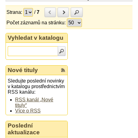
Strana:
/
7
Předchozí
Další
Hledat
Počet záznamů na stránku:
Vyhledat v katalogu
Nové tituly
Sledujte poslední novinky
v katalogu prostřednictvím
RSS kanálu:
RSS kanál „Nové
tituly“
Více o RSS
Poslední
aktualizace